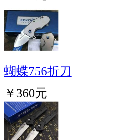
蝴蝶756折刀
￥360元