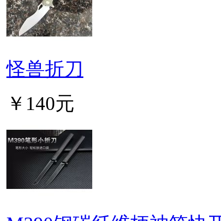
怪兽折刀
￥140元