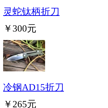
灵蛇钛柄折刀
￥300元
冷钢AD15折刀
￥265元