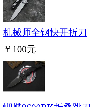
机械师全钢快开折刀
￥100元