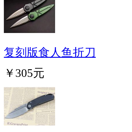
复刻版食人鱼折刀
￥305元