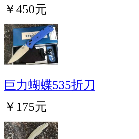
￥450元
巨力蝴蝶535折刀
￥175元