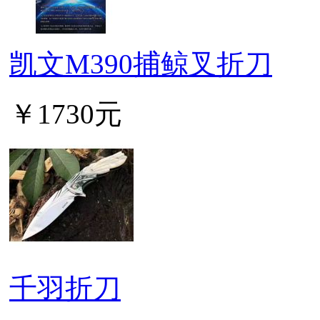
凯文M390捕鲸叉折刀
￥1730元
千羽折刀