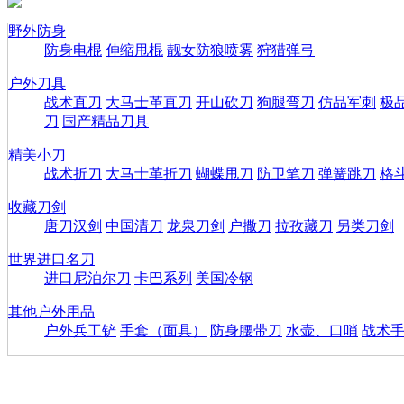
野外防身
防身电棍
伸缩甩棍
靓女防狼喷雾
狩猎弹弓
户外刀具
战术直刀
大马士革直刀
开山砍刀
狗腿弯刀
仿品军刺
极
刀
国产精品刀具
精美小刀
战术折刀
大马士革折刀
蝴蝶甩刀
防卫笔刀
弹簧跳刀
格
收藏刀剑
唐刀汉剑
中国清刀
龙泉刀剑
户撒刀
拉孜藏刀
另类刀剑
世界进口名刀
进口尼泊尔刀
卡巴系列
美国冷钢
其他户外用品
户外兵工铲
手套（面具）
防身腰带刀
水壶、口哨
战术