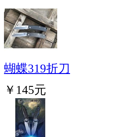
蝴蝶319折刀
￥145元