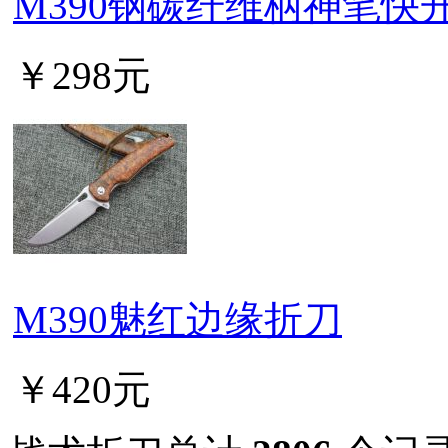
M390钢碳纤维柄神笔快
￥298元
M390魅红边缘折刀
￥420元