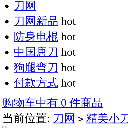
刀网
刀网新品
hot
防身电棍
hot
中国唐刀
hot
狗腿弯刀
hot
付款方式
hot
购物车中有 0 件商品
当前位置:
刀网
精美小
>