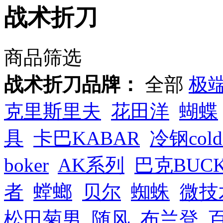
战术折刀
商品筛选
战术折刀品牌：
全部
极
克里斯里夫
花田洋
蝴蝶
具
卡巴KABAR
冷钢cold 
boker
AK系列
巴克BUC
者
螳螂
贝尔
蜘蛛
微技
松田菊男
随风
布兰登