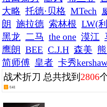
大略
托德·贝格
MTech
朗
施拉德
索林根
LW(
黑龙
二马
the one
漠江
鹰朗
BEE
C.J.H
森美
熊
简师傅
皇者
卡秀kersha
战术折刀 总共找到
2806
1
/
141