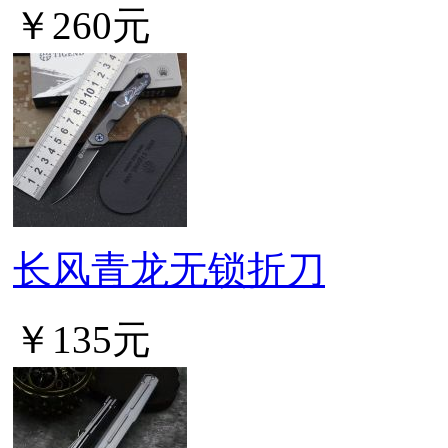
￥260元
长风青龙无锁折刀
￥135元