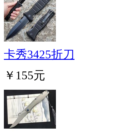
卡秀3425折刀
￥155元