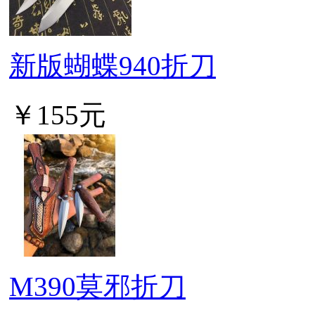
新版蝴蝶940折刀
￥155元
M390莫邪折刀