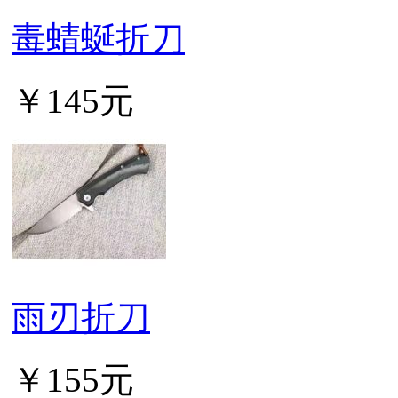
毒蜻蜒折刀
￥145元
雨刃折刀
￥155元