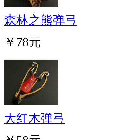
森林之熊弹弓
￥78元
大红木弹弓