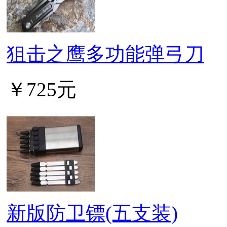
狙击之鹰多功能弹弓刀
￥725元
新版防卫镖(五支装)