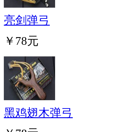
亮剑弹弓
￥78元
黑鸡翅木弹弓