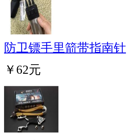
防卫镖手里箭带指南针
￥62元