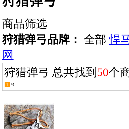
狩猎弹弓
商品筛选
狩猎弹弓品牌：
全部
悍
网
狩猎弹弓 总共找到
50
个
1
/
3