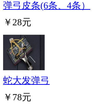
弹弓皮条(6条、4条）
￥28元
蛇大发弹弓
￥78元