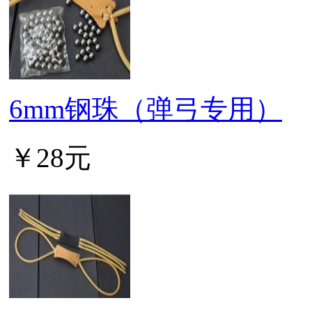
6mm钢珠（弹弓专用）
￥28元