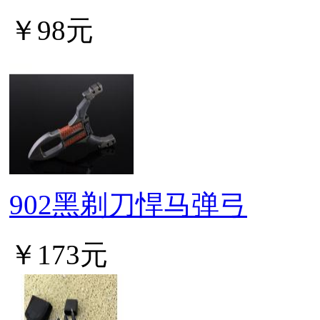
￥98元
902黑剃刀悍马弹弓
￥173元