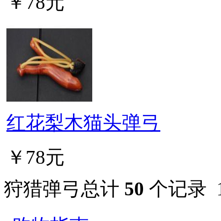
￥78元
红花梨木猫头弹弓
￥78元
狩猎弹弓总计
50
个记录