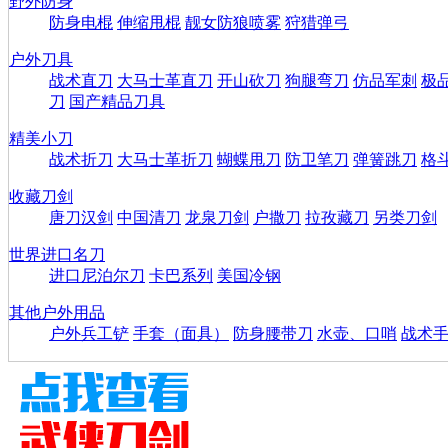
野外防身
防身电棍
伸缩甩棍
靓女防狼喷雾
狩猎弹弓
户外刀具
战术直刀
大马士革直刀
开山砍刀
狗腿弯刀
仿品军刺
极
刀
国产精品刀具
精美小刀
战术折刀
大马士革折刀
蝴蝶甩刀
防卫笔刀
弹簧跳刀
格
收藏刀剑
唐刀汉剑
中国清刀
龙泉刀剑
户撒刀
拉孜藏刀
另类刀剑
世界进口名刀
进口尼泊尔刀
卡巴系列
美国冷钢
其他户外用品
户外兵工铲
手套（面具）
防身腰带刀
水壶、口哨
战术