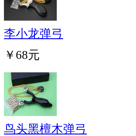
李小龙弹弓
￥68元
鸟头黑檀木弹弓