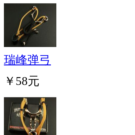
瑞峰弹弓
￥58元