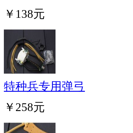
￥138元
特种兵专用弹弓
￥258元