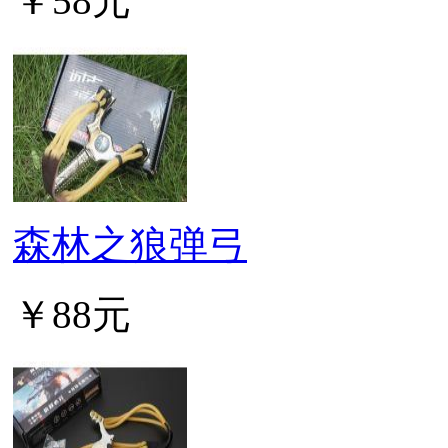
￥58元
森林之狼弹弓
￥88元