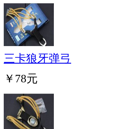
三卡狼牙弹弓
￥78元