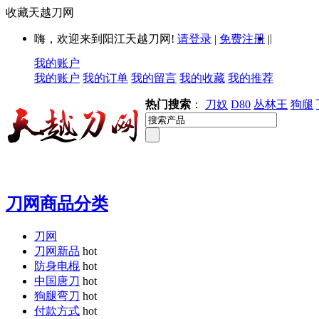
收藏天越刀网
|
嗨，欢迎来到阳江天越刀网!
请登录
|
免费注册
|
我的账户
我的账户
我的订单
我的留言
我的收藏
我的推荐
热门搜索
：
刀奴
D80
丛林王
狗腿
刀网商品分类
刀网
刀网新品
hot
防身电棍
hot
中国唐刀
hot
狗腿弯刀
hot
付款方式
hot