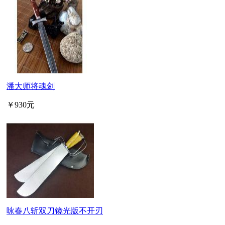
潘大师将魂剑
￥930元
咏春八斩双刀镜光版不开刃