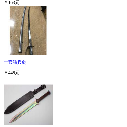
￥163元
士官骑兵剑
￥448元