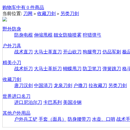
购物车中有 0 件商品
当前位置:
刀网
收藏刀剑
另类刀剑
>
>
野外防身
防身电棍
伸缩甩棍
靓女防狼喷雾
狩猎弹弓
户外刀具
战术直刀
大马士革直刀
开山砍刀
狗腿弯刀
仿品军刺
极
精美小刀
战术折刀
大马士革折刀
蝴蝶甩刀
防卫笔刀
弹簧跳刀
格
收藏刀剑
唐刀汉剑
中国清刀
龙泉刀剑
户撒刀
拉孜藏刀
另类刀剑
世界进口名刀
进口尼泊尔刀
卡巴系列
美国冷钢
其他户外用品
户外兵工铲
手套（面具）
防身腰带刀
水壶、口哨
战术