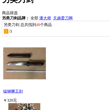
商品筛选
另类刀剑品牌：
全部
潘大师
天越爱刀网
另类刀剑 总共找到
48
个商品
1
/
3
锰钢狮王剑
￥320元