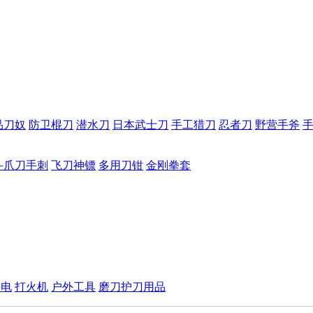
品刀奴
防卫棍刀
潜水刀
日本武士刀
手工猎刀
忍者刀
野营手斧
斗爪刀手刺
飞刀神镖
多用刀钳
金刚拳套
手电
打火机
户外工具
磨刀护刀用品