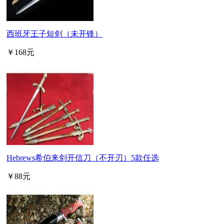
西班牙王子短剑（未开锋）
￥168元
Hebrews希伯来剑开信刀（不开刃）5款任选
￥88元