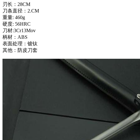
刃长：28CM
刀条直径：2.CM
重量: 460g
硬度: 56HRC
刀材:3Cr13Mov
柄材：ABS
表面处理：镀钛
其他：防皮刀套