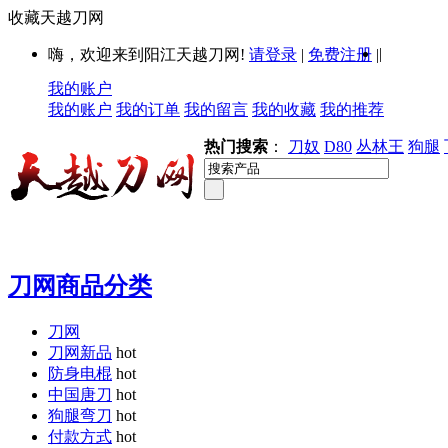
收藏天越刀网
|
嗨，欢迎来到阳江天越刀网!
请登录
|
免费注册
|
我的账户
我的账户
我的订单
我的留言
我的收藏
我的推荐
热门搜索
：
刀奴
D80
丛林王
狗腿
刀网商品分类
刀网
刀网新品
hot
防身电棍
hot
中国唐刀
hot
狗腿弯刀
hot
付款方式
hot