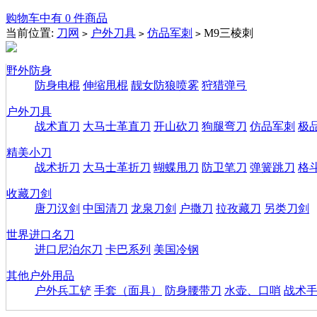
购物车中有 0 件商品
当前位置:
刀网
户外刀具
仿品军刺
M9三棱刺
>
>
>
野外防身
防身电棍
伸缩甩棍
靓女防狼喷雾
狩猎弹弓
户外刀具
战术直刀
大马士革直刀
开山砍刀
狗腿弯刀
仿品军刺
极
精美小刀
战术折刀
大马士革折刀
蝴蝶甩刀
防卫笔刀
弹簧跳刀
格
收藏刀剑
唐刀汉剑
中国清刀
龙泉刀剑
户撒刀
拉孜藏刀
另类刀剑
世界进口名刀
进口尼泊尔刀
卡巴系列
美国冷钢
其他户外用品
户外兵工铲
手套（面具）
防身腰带刀
水壶、口哨
战术