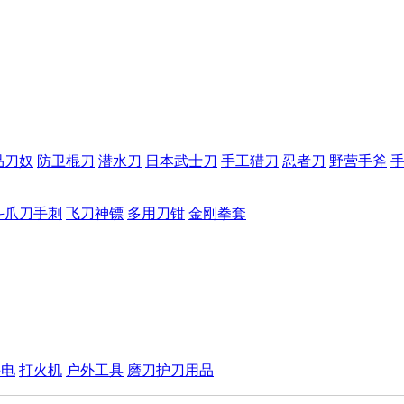
品刀奴
防卫棍刀
潜水刀
日本武士刀
手工猎刀
忍者刀
野营手斧
斗爪刀手刺
飞刀神镖
多用刀钳
金刚拳套
手电
打火机
户外工具
磨刀护刀用品