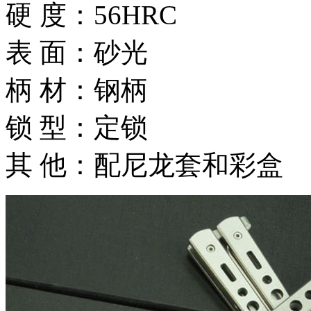
硬 度：56HRC
表 面：砂光
柄 材：钢柄
锁 型：定锁
其 他：配尼龙套和彩盒