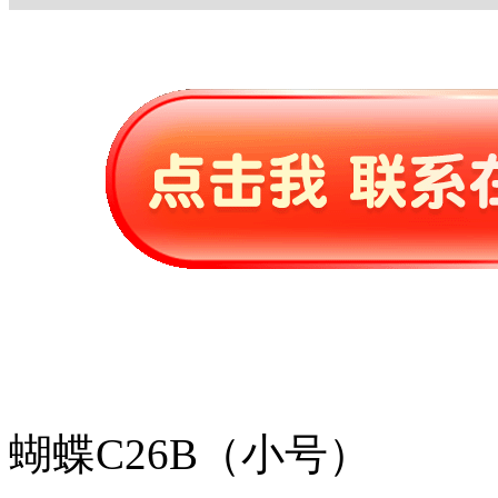
蝴蝶C26B（小号）