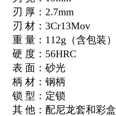
刃 厚：2.7mm
刃 材：3Cr13Mov
重 量：112g（含包装
硬 度：56HRC
表 面：砂光
柄 材：钢柄
锁 型：定锁
其 他：配尼龙套和彩盒