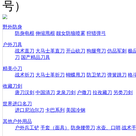
号）
野外防身
防身电棍
伸缩甩棍
靓女防狼喷雾
狩猎弹弓
户外刀具
战术直刀
大马士革直刀
开山砍刀
狗腿弯刀
仿品军刺
极
刀
国产精品刀具
精美小刀
战术折刀
大马士革折刀
蝴蝶甩刀
防卫笔刀
弹簧跳刀
格
收藏刀剑
唐刀汉剑
中国清刀
龙泉刀剑
户撒刀
拉孜藏刀
另类刀剑
世界进口名刀
进口尼泊尔刀
卡巴系列
美国冷钢
其他户外用品
户外兵工铲
手套（面具）
防身腰带刀
水壶、口哨
战术