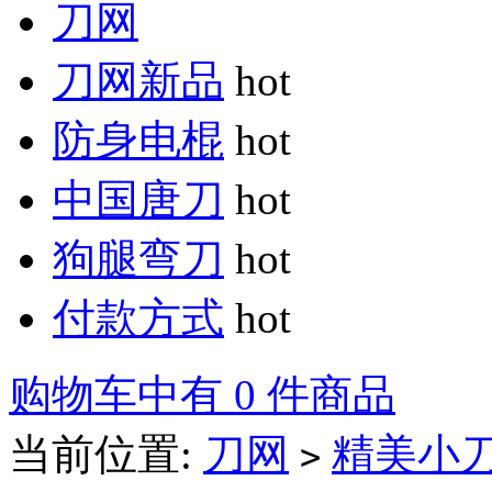
刀网
刀网新品
hot
防身电棍
hot
中国唐刀
hot
狗腿弯刀
hot
付款方式
hot
购物车中有 0 件商品
当前位置:
刀网
精美小
>