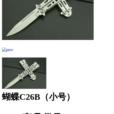
蝴蝶C26B（小号）