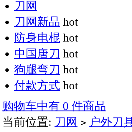
刀网
刀网新品
hot
防身电棍
hot
中国唐刀
hot
狗腿弯刀
hot
付款方式
hot
购物车中有 0 件商品
当前位置:
刀网
户外刀
>