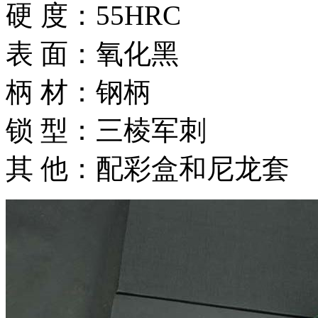
硬 度：55HRC
表 面：氧化黑
柄 材：钢柄
锁 型：三棱军刺
其 他：配彩盒和尼龙套