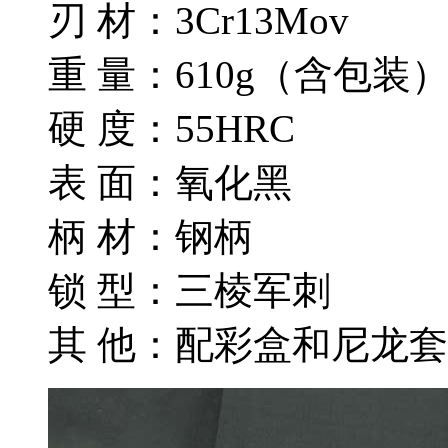
刃 材：3Cr13Mov
重 量：610g（含包装
硬 度：55HRC
表 面：氧化黑
柄 材：钢柄
锁 型：三棱军刺
其 他：配彩盒和尼龙套