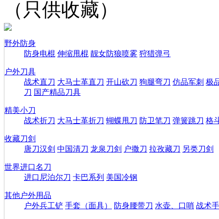
（只供收藏）
野外防身
防身电棍
伸缩甩棍
靓女防狼喷雾
狩猎弹弓
户外刀具
战术直刀
大马士革直刀
开山砍刀
狗腿弯刀
仿品军刺
极
刀
国产精品刀具
精美小刀
战术折刀
大马士革折刀
蝴蝶甩刀
防卫笔刀
弹簧跳刀
格
收藏刀剑
唐刀汉剑
中国清刀
龙泉刀剑
户撒刀
拉孜藏刀
另类刀剑
世界进口名刀
进口尼泊尔刀
卡巴系列
美国冷钢
其他户外用品
户外兵工铲
手套（面具）
防身腰带刀
水壶、口哨
战术