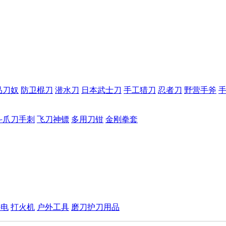
品刀奴
防卫棍刀
潜水刀
日本武士刀
手工猎刀
忍者刀
野营手斧
斗爪刀手刺
飞刀神镖
多用刀钳
金刚拳套
手电
打火机
户外工具
磨刀护刀用品