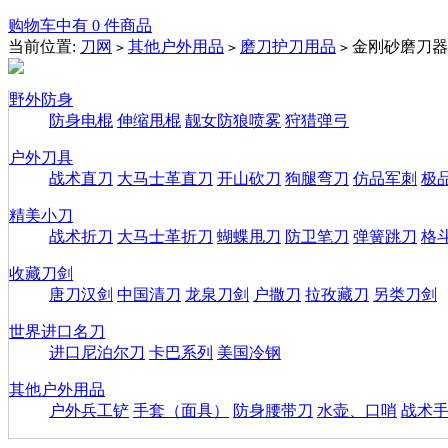
购物车中有 0 件商品
当前位置:
刀网
其他户外用品
磨刀护刀用品
金刚砂磨刀器
>
>
>
野外防身
防身电棍
伸缩甩棍
靓女防狼喷雾
狩猎弹弓
户外刀具
战术直刀
大马士革直刀
开山砍刀
狗腿弯刀
仿品军刺
极
精美小刀
战术折刀
大马士革折刀
蝴蝶甩刀
防卫笔刀
弹簧跳刀
格
收藏刀剑
唐刀汉剑
中国清刀
龙泉刀剑
户撒刀
拉孜藏刀
另类刀剑
世界进口名刀
进口尼泊尔刀
卡巴系列
美国冷钢
其他户外用品
户外兵工铲
手套（面具）
防身腰带刀
水壶、口哨
战术