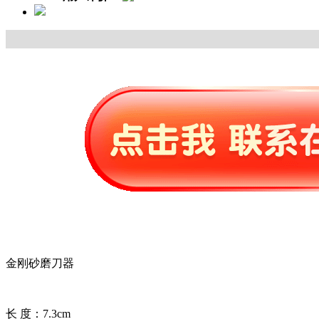
金刚砂磨刀器
长 度：7.3cm