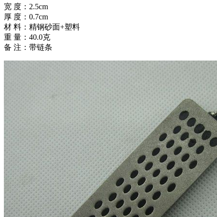
宽 度：2.5cm
厚 度：0.7cm
材 料：精钢砂面+塑料
重 量：40.0克
备 注：带链条