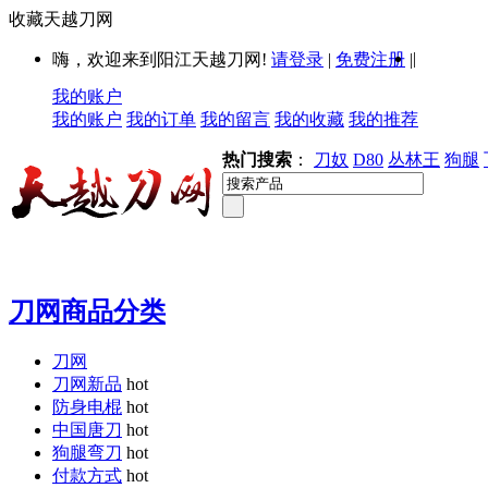
收藏天越刀网
|
嗨，欢迎来到阳江天越刀网!
请登录
|
免费注册
|
我的账户
我的账户
我的订单
我的留言
我的收藏
我的推荐
热门搜索
：
刀奴
D80
丛林王
狗腿
刀网商品分类
刀网
刀网新品
hot
防身电棍
hot
中国唐刀
hot
狗腿弯刀
hot
付款方式
hot