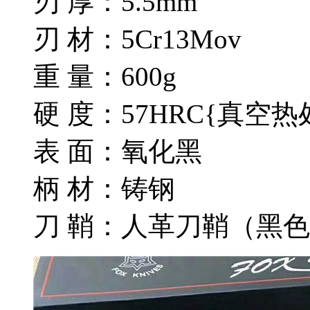
刃 厚：5.5mm
刃 材：5Cr13Mov
重 量：600g
硬 度：57HRC{真空
表 面：氧化黑
柄 材：铸钢
刀 鞘：人革刀鞘（黑