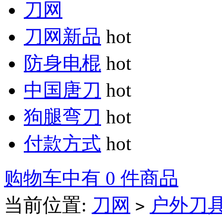
刀网
刀网新品
hot
防身电棍
hot
中国唐刀
hot
狗腿弯刀
hot
付款方式
hot
购物车中有 0 件商品
当前位置:
刀网
户外刀
>