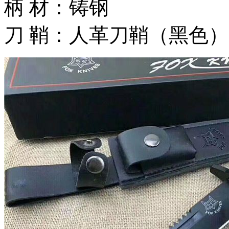
柄 材：铸钢
刀 鞘：人革刀鞘（黑色）