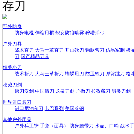
存刀
野外防身
防身电棍
伸缩甩棍
靓女防狼喷雾
狩猎弹弓
户外刀具
战术直刀
大马士革直刀
开山砍刀
狗腿弯刀
仿品军刺
极
刀
国产精品刀具
精美小刀
战术折刀
大马士革折刀
蝴蝶甩刀
防卫笔刀
弹簧跳刀
格
收藏刀剑
唐刀汉剑
中国清刀
龙泉刀剑
户撒刀
拉孜藏刀
另类刀剑
世界进口名刀
进口尼泊尔刀
卡巴系列
美国冷钢
其他户外用品
户外兵工铲
手套（面具）
防身腰带刀
水壶、口哨
战术