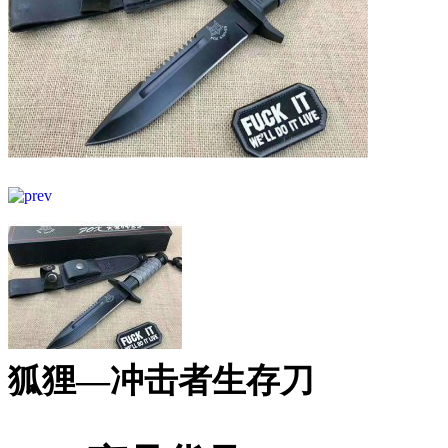
狐狸—冲击者生存刀