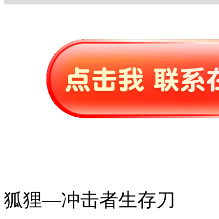
狐狸—冲击者生存刀