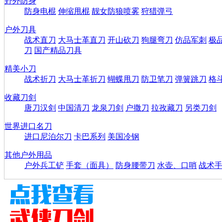
野外防身
防身电棍
伸缩甩棍
靓女防狼喷雾
狩猎弹弓
户外刀具
战术直刀
大马士革直刀
开山砍刀
狗腿弯刀
仿品军刺
极
刀
国产精品刀具
精美小刀
战术折刀
大马士革折刀
蝴蝶甩刀
防卫笔刀
弹簧跳刀
格
收藏刀剑
唐刀汉剑
中国清刀
龙泉刀剑
户撒刀
拉孜藏刀
另类刀剑
世界进口名刀
进口尼泊尔刀
卡巴系列
美国冷钢
其他户外用品
户外兵工铲
手套（面具）
防身腰带刀
水壶、口哨
战术