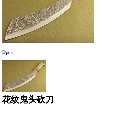
花纹鬼头砍刀