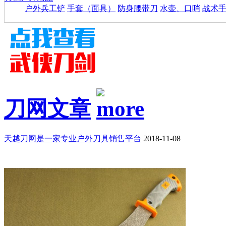
户外兵工铲
手套（面具）
防身腰带刀
水壶、口哨
战术
刀网文章
天越刀网是一家专业户外刀具销售平台
2018-11-08