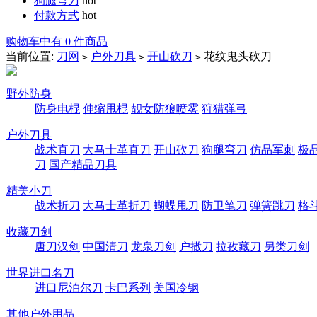
狗腿弯刀
hot
付款方式
hot
购物车中有 0 件商品
当前位置:
刀网
户外刀具
开山砍刀
花纹鬼头砍刀
>
>
>
野外防身
防身电棍
伸缩甩棍
靓女防狼喷雾
狩猎弹弓
户外刀具
战术直刀
大马士革直刀
开山砍刀
狗腿弯刀
仿品军刺
极
刀
国产精品刀具
精美小刀
战术折刀
大马士革折刀
蝴蝶甩刀
防卫笔刀
弹簧跳刀
格
收藏刀剑
唐刀汉剑
中国清刀
龙泉刀剑
户撒刀
拉孜藏刀
另类刀剑
世界进口名刀
进口尼泊尔刀
卡巴系列
美国冷钢
其他户外用品