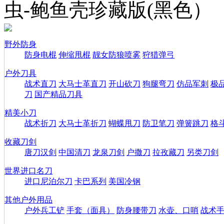
虫-鲍鱼壳珍藏版(黑色）
野外防身
防身电棍
伸缩甩棍
靓女防狼喷雾
狩猎弹弓
户外刀具
战术直刀
大马士革直刀
开山砍刀
狗腿弯刀
仿品军刺
极
刀
国产精品刀具
精美小刀
战术折刀
大马士革折刀
蝴蝶甩刀
防卫笔刀
弹簧跳刀
格
收藏刀剑
唐刀汉剑
中国清刀
龙泉刀剑
户撒刀
拉孜藏刀
另类刀剑
世界进口名刀
进口尼泊尔刀
卡巴系列
美国冷钢
其他户外用品
户外兵工铲
手套（面具）
防身腰带刀
水壶、口哨
战术