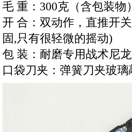
毛 重：300克（含包装物
开 合：双动作，直推开
固,只有很轻微的摇动)
包 装：耐磨专用战术尼
口袋刀夹：弹簧刀夹玻璃