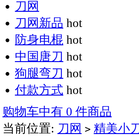
刀网
刀网新品
hot
防身电棍
hot
中国唐刀
hot
狗腿弯刀
hot
付款方式
hot
购物车中有 0 件商品
当前位置:
刀网
精美小
>