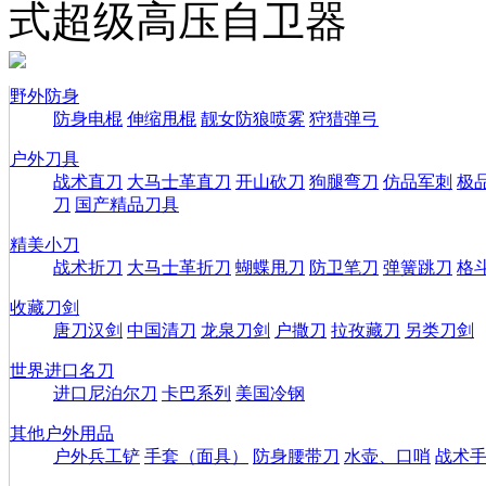
式超级高压自卫器
野外防身
防身电棍
伸缩甩棍
靓女防狼喷雾
狩猎弹弓
户外刀具
战术直刀
大马士革直刀
开山砍刀
狗腿弯刀
仿品军刺
极
刀
国产精品刀具
精美小刀
战术折刀
大马士革折刀
蝴蝶甩刀
防卫笔刀
弹簧跳刀
格
收藏刀剑
唐刀汉剑
中国清刀
龙泉刀剑
户撒刀
拉孜藏刀
另类刀剑
世界进口名刀
进口尼泊尔刀
卡巴系列
美国冷钢
其他户外用品
户外兵工铲
手套（面具）
防身腰带刀
水壶、口哨
战术