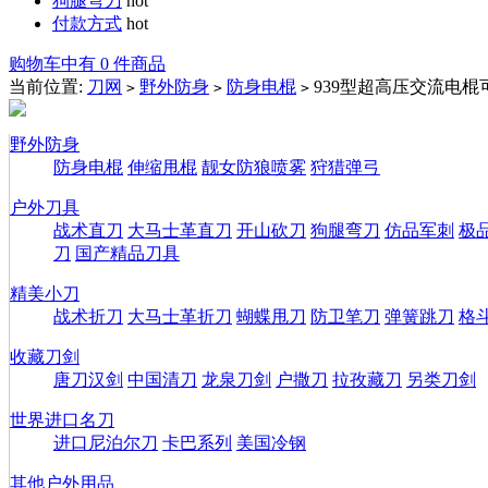
狗腿弯刀
hot
付款方式
hot
购物车中有 0 件商品
当前位置:
刀网
野外防身
防身电棍
939型超高压交流电棍
>
>
>
野外防身
防身电棍
伸缩甩棍
靓女防狼喷雾
狩猎弹弓
户外刀具
战术直刀
大马士革直刀
开山砍刀
狗腿弯刀
仿品军刺
极
刀
国产精品刀具
精美小刀
战术折刀
大马士革折刀
蝴蝶甩刀
防卫笔刀
弹簧跳刀
格
收藏刀剑
唐刀汉剑
中国清刀
龙泉刀剑
户撒刀
拉孜藏刀
另类刀剑
世界进口名刀
进口尼泊尔刀
卡巴系列
美国冷钢
其他户外用品