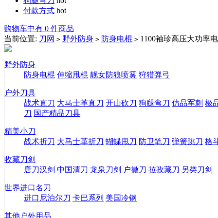
狗腿弯刀
hot
付款方式
hot
购物车中有 0 件商品
当前位置:
刀网
野外防身
防身电棍
1100袖珍高压大功率
>
>
>
野外防身
防身电棍
伸缩甩棍
靓女防狼喷雾
狩猎弹弓
户外刀具
战术直刀
大马士革直刀
开山砍刀
狗腿弯刀
仿品军刺
极
刀
国产精品刀具
精美小刀
战术折刀
大马士革折刀
蝴蝶甩刀
防卫笔刀
弹簧跳刀
格
收藏刀剑
唐刀汉剑
中国清刀
龙泉刀剑
户撒刀
拉孜藏刀
另类刀剑
世界进口名刀
进口尼泊尔刀
卡巴系列
美国冷钢
其他户外用品