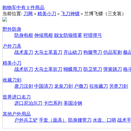
购物车中有 0 件商品
当前位置:
刀网
精美小刀
飞刀神镖
兰博飞镖（三支装）
>
>
>
野外防身
防身电棍
伸缩甩棍
靓女防狼喷雾
狩猎弹弓
户外刀具
战术直刀
大马士革直刀
开山砍刀
狗腿弯刀
仿品军刺
极
精美小刀
战术折刀
大马士革折刀
蝴蝶甩刀
防卫笔刀
弹簧跳刀
格
收藏刀剑
唐刀汉剑
中国清刀
龙泉刀剑
户撒刀
拉孜藏刀
另类刀剑
世界进口名刀
进口尼泊尔刀
卡巴系列
美国冷钢
其他户外用品
户外兵工铲
手套（面具）
防身腰带刀
水壶、口哨
战术