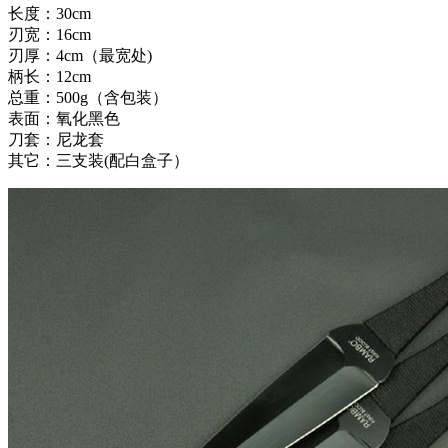
长度：30cm
刃宽：16cm
刃厚：4cm（最宽处)
柄长：12cm
总重：500g（含包装）
表面：氧化黑色
刀套：尼龙套
其它：三支装(配白盒子）