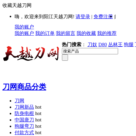
收藏天越刀网
|
嗨，欢迎来到阳江天越刀网!
请登录
|
免费注册
|
我的账户
我的账户
我的订单
我的留言
我的收藏
我的推荐
热门搜索
：
刀奴
D80
丛林王
狗腿
刀网商品分类
刀网
刀网新品
hot
防身电棍
hot
中国唐刀
hot
狗腿弯刀
hot
付款方式
hot