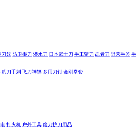
品刀奴
防卫棍刀
潜水刀
日本武士刀
手工猎刀
忍者刀
野营手斧
斗爪刀手刺
飞刀神镖
多用刀钳
金刚拳套
手电
打火机
户外工具
磨刀护刀用品