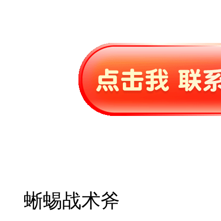
蜥蜴战术斧