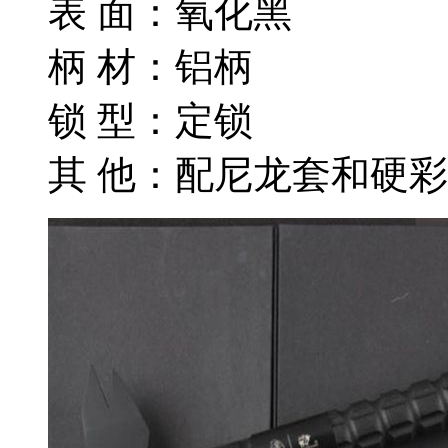
表 面：氧化黑
柄 材：铝柄
锁 型：定锁
其 他：配尼龙套和硬