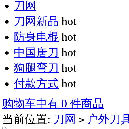
刀网
刀网新品
hot
防身电棍
hot
中国唐刀
hot
狗腿弯刀
hot
付款方式
hot
购物车中有 0 件商品
当前位置:
刀网
户外刀
>