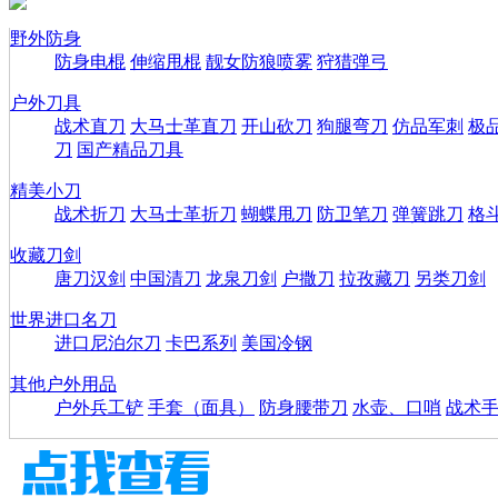
野外防身
防身电棍
伸缩甩棍
靓女防狼喷雾
狩猎弹弓
户外刀具
战术直刀
大马士革直刀
开山砍刀
狗腿弯刀
仿品军刺
极
刀
国产精品刀具
精美小刀
战术折刀
大马士革折刀
蝴蝶甩刀
防卫笔刀
弹簧跳刀
格
收藏刀剑
唐刀汉剑
中国清刀
龙泉刀剑
户撒刀
拉孜藏刀
另类刀剑
世界进口名刀
进口尼泊尔刀
卡巴系列
美国冷钢
其他户外用品
户外兵工铲
手套（面具）
防身腰带刀
水壶、口哨
战术