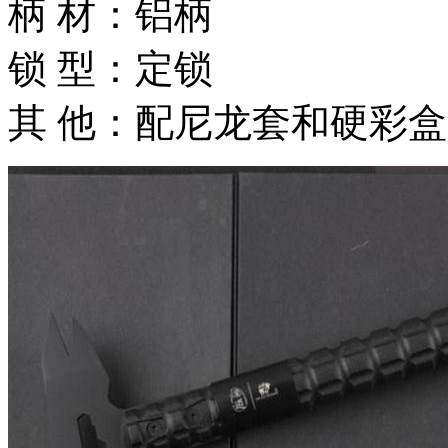
柄 材：铝柄
锁 型：定锁
其 他：配尼龙套和硬彩盒