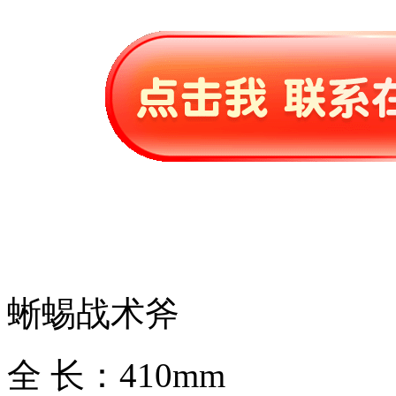
蜥蜴战术斧
全 长：410mm