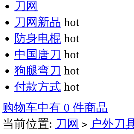
刀网
刀网新品
hot
防身电棍
hot
中国唐刀
hot
狗腿弯刀
hot
付款方式
hot
购物车中有 0 件商品
当前位置:
刀网
户外刀
>