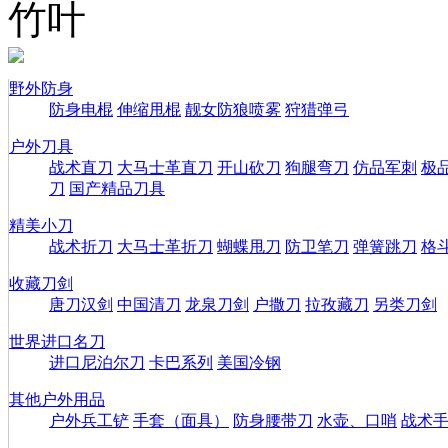
竹叶
野外防身
防身电棍
伸缩甩棍
靓女防狼喷雾
狩猎弹弓
户外刀具
战术直刀
大马士革直刀
开山砍刀
狗腿弯刀
仿品军刺
极
刀
国产精品刀具
精美小刀
战术折刀
大马士革折刀
蝴蝶甩刀
防卫笔刀
弹簧跳刀
格
收藏刀剑
唐刀汉剑
中国清刀
龙泉刀剑
户撒刀
拉孜藏刀
另类刀剑
世界进口名刀
进口尼泊尔刀
卡巴系列
美国冷钢
其他户外用品
户外兵工铲
手套（面具）
防身腰带刀
水壶、口哨
战术