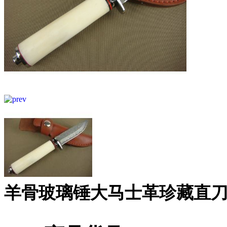
羊骨玻璃锤大马士革珍藏直