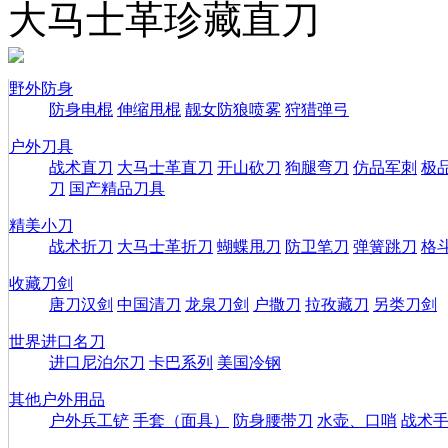
大马士革珍藏直刀
野外防身
防身电棍
伸缩甩棍
靓女防狼喷雾
狩猎弹弓
户外刀具
战术直刀
大马士革直刀
开山砍刀
狗腿弯刀
仿品军刺
极
刀
国产精品刀具
精美小刀
战术折刀
大马士革折刀
蝴蝶甩刀
防卫笔刀
弹簧跳刀
格
收藏刀剑
唐刀汉剑
中国清刀
龙泉刀剑
户撒刀
拉孜藏刀
另类刀剑
世界进口名刀
进口尼泊尔刀
卡巴系列
美国冷钢
其他户外用品
户外兵工铲
手套（面具）
防身腰带刀
水壶、口哨
战术