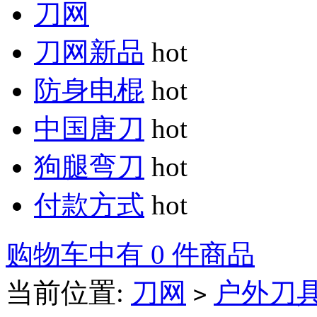
刀网
刀网新品
hot
防身电棍
hot
中国唐刀
hot
狗腿弯刀
hot
付款方式
hot
购物车中有 0 件商品
当前位置:
刀网
户外刀
>