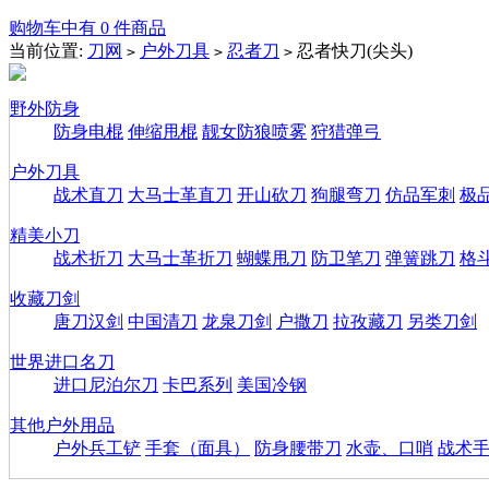
购物车中有 0 件商品
当前位置:
刀网
户外刀具
忍者刀
忍者快刀(尖头)
>
>
>
野外防身
防身电棍
伸缩甩棍
靓女防狼喷雾
狩猎弹弓
户外刀具
战术直刀
大马士革直刀
开山砍刀
狗腿弯刀
仿品军刺
极
精美小刀
战术折刀
大马士革折刀
蝴蝶甩刀
防卫笔刀
弹簧跳刀
格
收藏刀剑
唐刀汉剑
中国清刀
龙泉刀剑
户撒刀
拉孜藏刀
另类刀剑
世界进口名刀
进口尼泊尔刀
卡巴系列
美国冷钢
其他户外用品
户外兵工铲
手套（面具）
防身腰带刀
水壶、口哨
战术