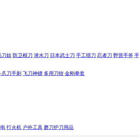
品刀奴
防卫棍刀
潜水刀
日本武士刀
手工猎刀
忍者刀
野营手斧
斗爪刀手刺
飞刀神镖
多用刀钳
金刚拳套
手电
打火机
户外工具
磨刀护刀用品