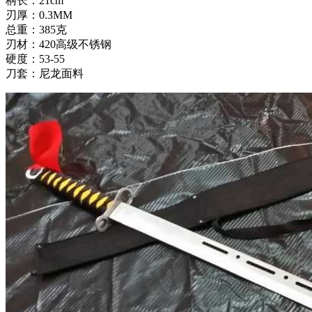
柄长：21cm
刃厚：0.3MM
总重：385克
刃材：420高级不锈钢
硬度：53-55
刀套：尼龙面料