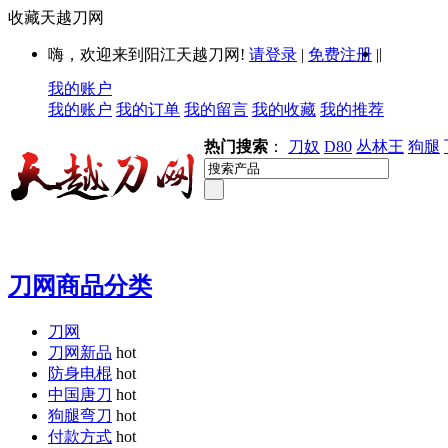
收藏天越刀网
|
嗨，欢迎来到阳江天越刀网!
请登录
|
免费注册
|
我的账户
我的账户
我的订单
我的留言
我的收藏
我的推荐
热门搜索
：
刀奴
D80
丛林王
狗腿
刀网商品分类
刀网
刀网新品
hot
防身电棍
hot
中国唐刀
hot
狗腿弯刀
hot
付款方式
hot