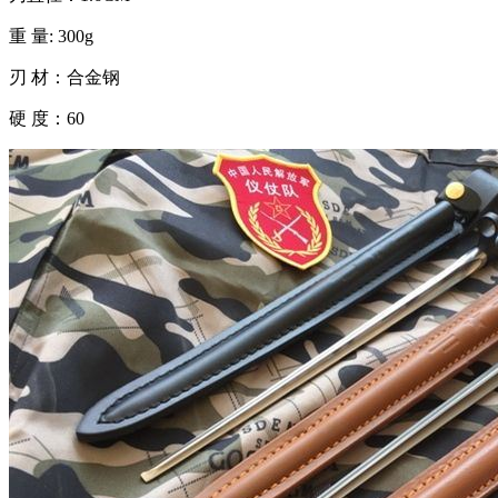
重 量: 300g
刃 材：合金钢
硬 度：60