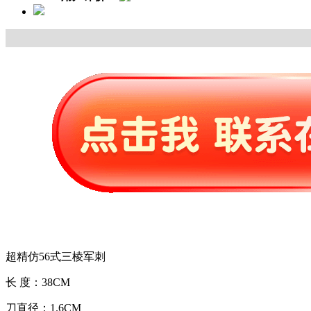
超精仿56式三棱军刺
长 度：38CM
刀直径：1.6CM