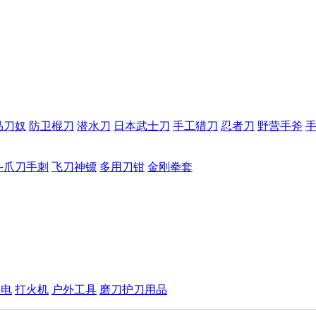
品刀奴
防卫棍刀
潜水刀
日本武士刀
手工猎刀
忍者刀
野营手斧
斗爪刀手刺
飞刀神镖
多用刀钳
金刚拳套
手电
打火机
户外工具
磨刀护刀用品