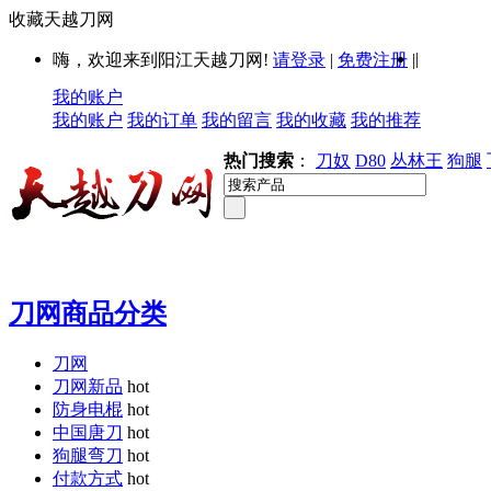
收藏天越刀网
|
嗨，欢迎来到阳江天越刀网!
请登录
|
免费注册
|
我的账户
我的账户
我的订单
我的留言
我的收藏
我的推荐
热门搜索
：
刀奴
D80
丛林王
狗腿
刀网商品分类
刀网
刀网新品
hot
防身电棍
hot
中国唐刀
hot
狗腿弯刀
hot
付款方式
hot