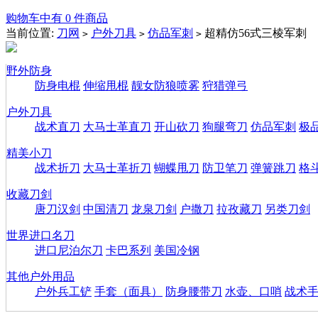
购物车中有 0 件商品
当前位置:
刀网
户外刀具
仿品军刺
超精仿56式三棱军刺
>
>
>
野外防身
防身电棍
伸缩甩棍
靓女防狼喷雾
狩猎弹弓
户外刀具
战术直刀
大马士革直刀
开山砍刀
狗腿弯刀
仿品军刺
极
精美小刀
战术折刀
大马士革折刀
蝴蝶甩刀
防卫笔刀
弹簧跳刀
格
收藏刀剑
唐刀汉剑
中国清刀
龙泉刀剑
户撒刀
拉孜藏刀
另类刀剑
世界进口名刀
进口尼泊尔刀
卡巴系列
美国冷钢
其他户外用品
户外兵工铲
手套（面具）
防身腰带刀
水壶、口哨
战术