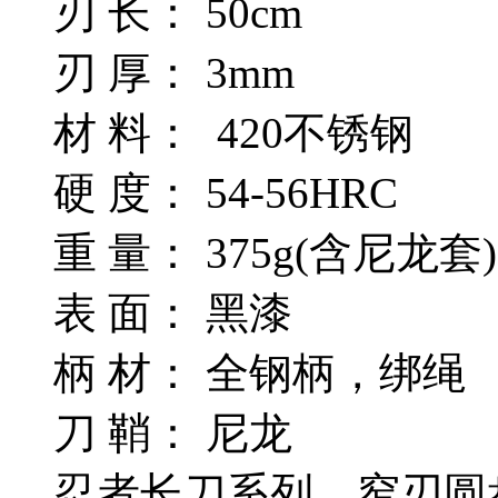
刃 长： 50cm
刃 厚： 3mm
材 料： 420不锈钢
硬 度： 54-56HRC
重 量： 375g(含尼龙套
表 面： 黑漆
柄 材： 全钢柄，绑绳
刀 鞘： 尼龙
忍者长刀系列，窄刃圆