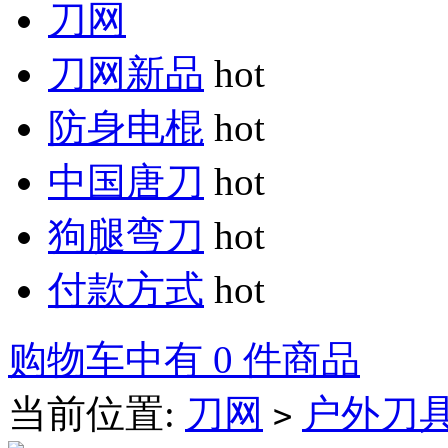
刀网
刀网新品
hot
防身电棍
hot
中国唐刀
hot
狗腿弯刀
hot
付款方式
hot
购物车中有 0 件商品
当前位置:
刀网
户外刀
>