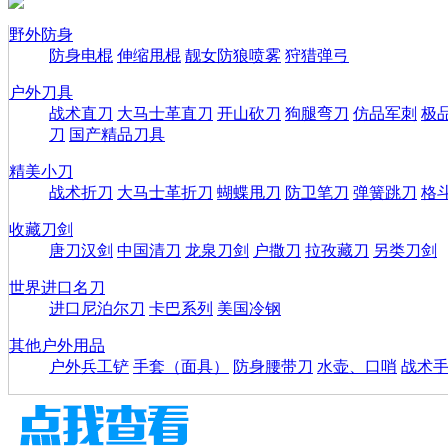
野外防身
防身电棍
伸缩甩棍
靓女防狼喷雾
狩猎弹弓
户外刀具
战术直刀
大马士革直刀
开山砍刀
狗腿弯刀
仿品军刺
极
刀
国产精品刀具
精美小刀
战术折刀
大马士革折刀
蝴蝶甩刀
防卫笔刀
弹簧跳刀
格
收藏刀剑
唐刀汉剑
中国清刀
龙泉刀剑
户撒刀
拉孜藏刀
另类刀剑
世界进口名刀
进口尼泊尔刀
卡巴系列
美国冷钢
其他户外用品
户外兵工铲
手套（面具）
防身腰带刀
水壶、口哨
战术