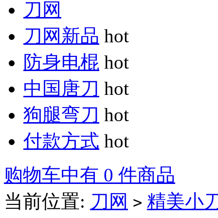
刀网
刀网新品
hot
防身电棍
hot
中国唐刀
hot
狗腿弯刀
hot
付款方式
hot
购物车中有 0 件商品
当前位置:
刀网
精美小
>