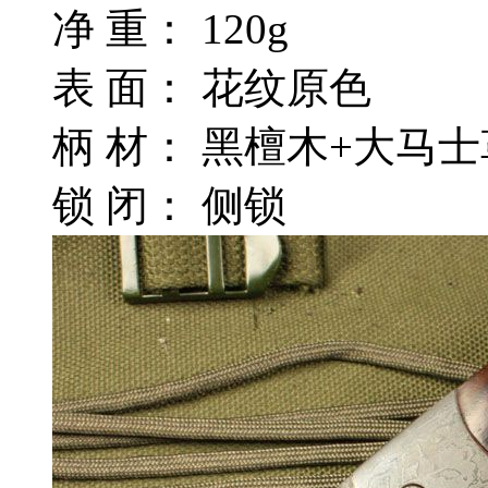
净 重： 120g
表 面： 花纹原色
柄 材： 黑檀木+大马
锁 闭： 侧锁