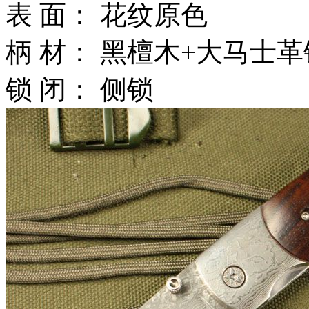
表 面： 花纹原色
柄 材： 黑檀木+大马士
锁 闭： 侧锁