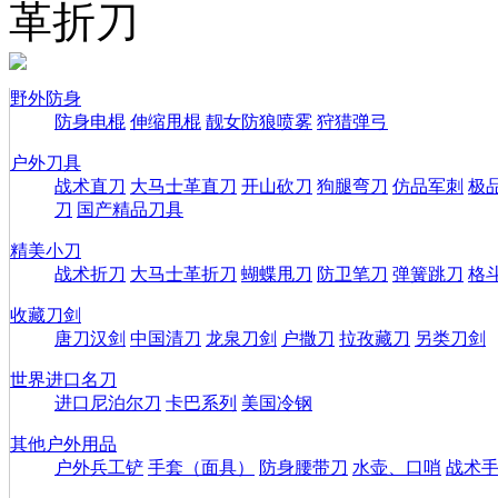
革折刀
野外防身
防身电棍
伸缩甩棍
靓女防狼喷雾
狩猎弹弓
户外刀具
战术直刀
大马士革直刀
开山砍刀
狗腿弯刀
仿品军刺
极
刀
国产精品刀具
精美小刀
战术折刀
大马士革折刀
蝴蝶甩刀
防卫笔刀
弹簧跳刀
格
收藏刀剑
唐刀汉剑
中国清刀
龙泉刀剑
户撒刀
拉孜藏刀
另类刀剑
世界进口名刀
进口尼泊尔刀
卡巴系列
美国冷钢
其他户外用品
户外兵工铲
手套（面具）
防身腰带刀
水壶、口哨
战术