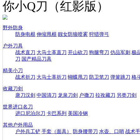
你小Q刀（红影版）
野外防身
防身电棍
伸缩甩棍
靓女防狼喷雾
狩猎弹弓
户外刀具
战术直刀
大马士革直刀
开山砍刀
狗腿弯刀
仿品军刺
极
刀
国产精品刀具
精美小刀
战术折刀
大马士革折刀
蝴蝶甩刀
防卫笔刀
弹簧跳刀
格
收藏刀剑
唐刀汉剑
中国清刀
龙泉刀剑
户撒刀
拉孜藏刀
另类刀剑
世界进口名刀
进口尼泊尔刀
卡巴系列
美国冷钢
其他户外用品
户外兵工铲
手套（面具）
防身腰带刀
水壶、口哨
战术