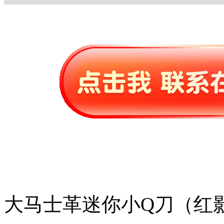
大马士革迷你小Q刀（红