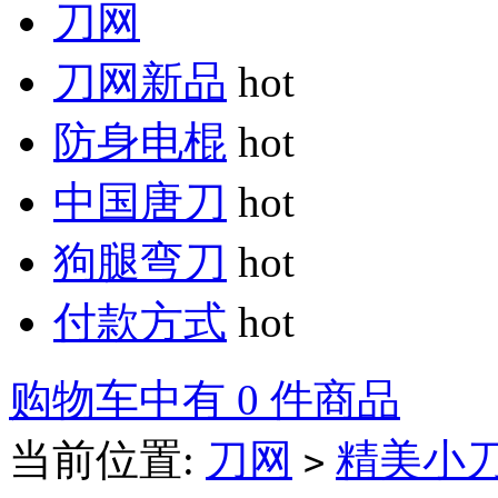
刀网
刀网新品
hot
防身电棍
hot
中国唐刀
hot
狗腿弯刀
hot
付款方式
hot
购物车中有 0 件商品
当前位置:
刀网
精美小
>