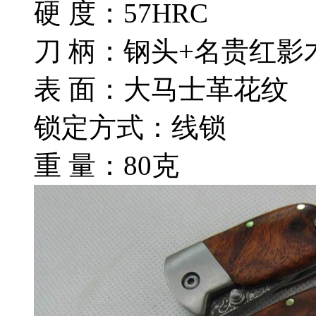
硬 度：57HRC
刀 柄：钢头+名贵红影
表 面：大马士革花纹
锁定方式：线锁
重 量：80克