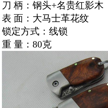
刀 柄：钢头+名贵红影木
表 面：大马士革花纹
锁定方式：线锁
重 量：80克