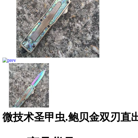
微技术圣甲虫.鲍贝金双刃直