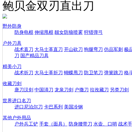
鲍贝金双刃直出刀
野外防身
防身电棍
伸缩甩棍
靓女防狼喷雾
狩猎弹弓
户外刀具
战术直刀
大马士革直刀
开山砍刀
狗腿弯刀
仿品军刺
极
刀
国产精品刀具
精美小刀
战术折刀
大马士革折刀
蝴蝶甩刀
防卫笔刀
弹簧跳刀
格
收藏刀剑
唐刀汉剑
中国清刀
龙泉刀剑
户撒刀
拉孜藏刀
另类刀剑
世界进口名刀
进口尼泊尔刀
卡巴系列
美国冷钢
其他户外用品
户外兵工铲
手套（面具）
防身腰带刀
水壶、口哨
战术