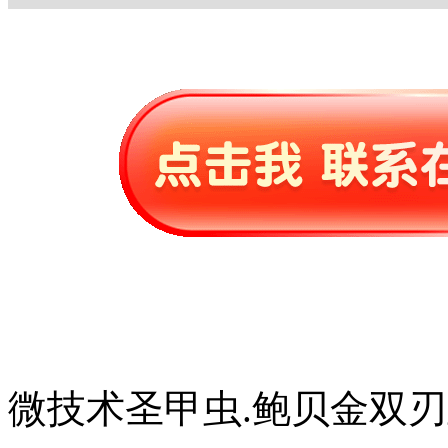
微技术圣甲虫.鲍贝金双