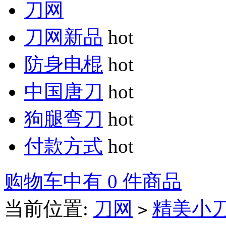
刀网
刀网新品
hot
防身电棍
hot
中国唐刀
hot
狗腿弯刀
hot
付款方式
hot
购物车中有 0 件商品
当前位置:
刀网
精美小
>