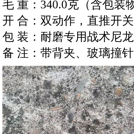
毛 重：340.0克（含包装
开 合：双动作，直推开
包 装：耐磨专用战术尼
备 注：带背夹、玻璃撞针