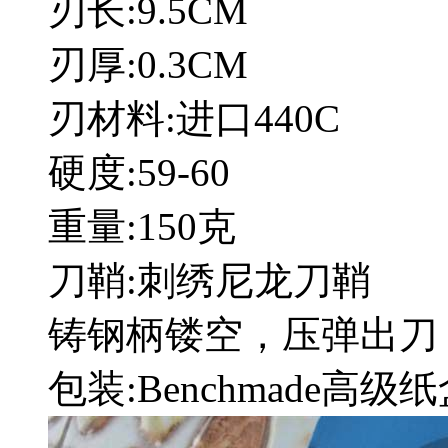
刃长:9.5CM
刃厚:0.3CM
刃材料:进口440C
硬度:59-60
重量:150克
刀鞘:刺绣尼龙刀鞘
铸钢柄镂空，压弹出刀
包装:Benchmade高级