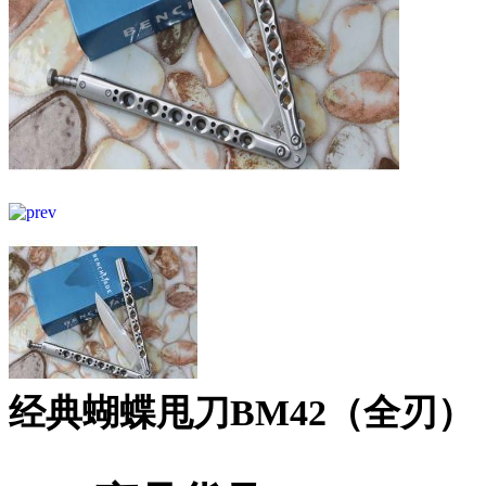
经典蝴蝶甩刀BM42（全刃）