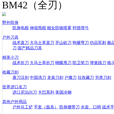
BM42（全刃）
野外防身
防身电棍
伸缩甩棍
靓女防狼喷雾
狩猎弹弓
户外刀具
战术直刀
大马士革直刀
开山砍刀
狗腿弯刀
仿品军刺
极
刀
国产精品刀具
精美小刀
战术折刀
大马士革折刀
蝴蝶甩刀
防卫笔刀
弹簧跳刀
格
收藏刀剑
唐刀汉剑
中国清刀
龙泉刀剑
户撒刀
拉孜藏刀
另类刀剑
世界进口名刀
进口尼泊尔刀
卡巴系列
美国冷钢
其他户外用品
户外兵工铲
手套（面具）
防身腰带刀
水壶、口哨
战术