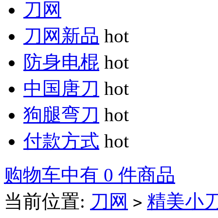
刀网
刀网新品
hot
防身电棍
hot
中国唐刀
hot
狗腿弯刀
hot
付款方式
hot
购物车中有 0 件商品
当前位置:
刀网
精美小
>