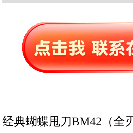
经典蝴蝶甩刀BM42（全