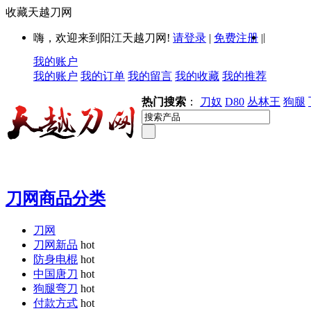
收藏天越刀网
|
嗨，欢迎来到阳江天越刀网!
请登录
|
免费注册
|
我的账户
我的账户
我的订单
我的留言
我的收藏
我的推荐
热门搜索
：
刀奴
D80
丛林王
狗腿
刀网商品分类
刀网
刀网新品
hot
防身电棍
hot
中国唐刀
hot
狗腿弯刀
hot
付款方式
hot