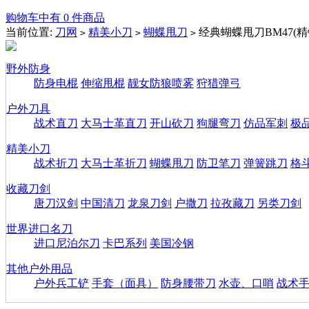
购物车中有 0 件商品
当前位置:
刀网
精美小刀
蝴蝶甩刀
经典蝴蝶甩刀BM47(精
>
>
>
野外防身
防身电棍
伸缩甩棍
靓女防狼喷雾
狩猎弹弓
户外刀具
战术直刀
大马士革直刀
开山砍刀
狗腿弯刀
仿品军刺
极
精美小刀
战术折刀
大马士革折刀
蝴蝶甩刀
防卫笔刀
弹簧跳刀
格
收藏刀剑
唐刀汉剑
中国清刀
龙泉刀剑
户撒刀
拉孜藏刀
另类刀剑
世界进口名刀
进口尼泊尔刀
卡巴系列
美国冷钢
其他户外用品
户外兵工铲
手套（面具）
防身腰带刀
水壶、口哨
战术