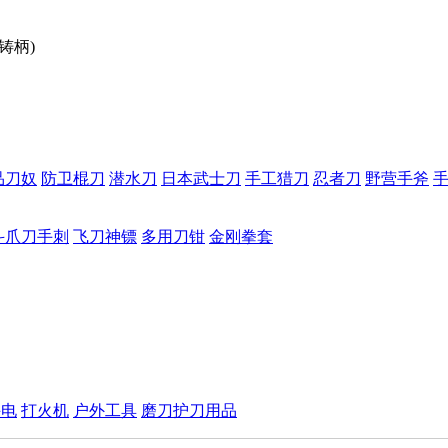
铸柄)
品刀奴
防卫棍刀
潜水刀
日本武士刀
手工猎刀
忍者刀
野营手斧
斗爪刀手刺
飞刀神镖
多用刀钳
金刚拳套
手电
打火机
户外工具
磨刀护刀用品