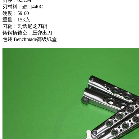
刃厚：0.3CM
刃材料：进口440C
硬度：59-60
重量：153克
刀鞘：刺绣尼龙刀鞘
铸钢柄镂空，压弹出刀
包装:Benchmade高级纸盒