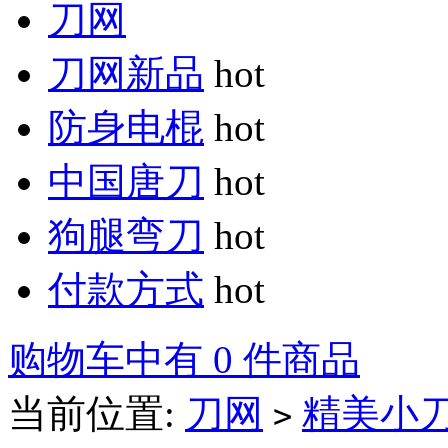
刀网
刀网新品
hot
防身电棍
hot
中国唐刀
hot
狗腿弯刀
hot
付款方式
hot
购物车中有 0 件商品
当前位置:
刀网
精美小
>