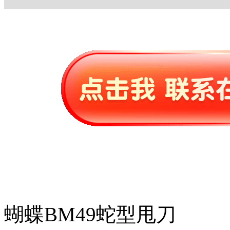
蝴蝶BM49蛇型甩刀