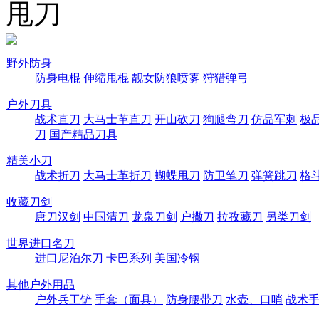
甩刀
野外防身
防身电棍
伸缩甩棍
靓女防狼喷雾
狩猎弹弓
户外刀具
战术直刀
大马士革直刀
开山砍刀
狗腿弯刀
仿品军刺
极
刀
国产精品刀具
精美小刀
战术折刀
大马士革折刀
蝴蝶甩刀
防卫笔刀
弹簧跳刀
格
收藏刀剑
唐刀汉剑
中国清刀
龙泉刀剑
户撒刀
拉孜藏刀
另类刀剑
世界进口名刀
进口尼泊尔刀
卡巴系列
美国冷钢
其他户外用品
户外兵工铲
手套（面具）
防身腰带刀
水壶、口哨
战术