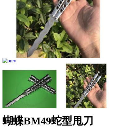
蝴蝶BM49蛇型甩刀