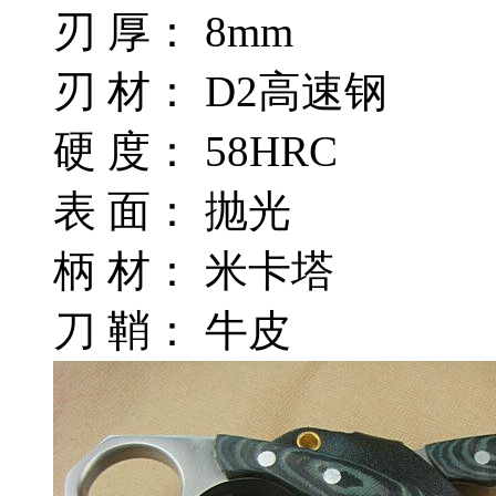
刃 厚： 8mm
刃 材： D2高速钢
硬 度： 58HRC
表 面： 抛光
柄 材： 米卡塔
刀 鞘： 牛皮