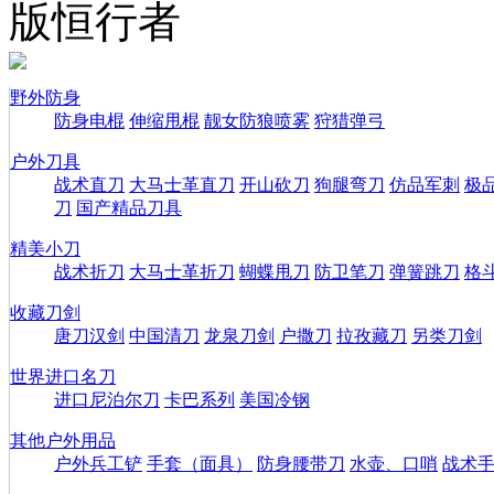
版恒行者
野外防身
防身电棍
伸缩甩棍
靓女防狼喷雾
狩猎弹弓
户外刀具
战术直刀
大马士革直刀
开山砍刀
狗腿弯刀
仿品军刺
极
刀
国产精品刀具
精美小刀
战术折刀
大马士革折刀
蝴蝶甩刀
防卫笔刀
弹簧跳刀
格
收藏刀剑
唐刀汉剑
中国清刀
龙泉刀剑
户撒刀
拉孜藏刀
另类刀剑
世界进口名刀
进口尼泊尔刀
卡巴系列
美国冷钢
其他户外用品
户外兵工铲
手套（面具）
防身腰带刀
水壶、口哨
战术