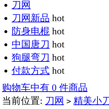
刀网
刀网新品
hot
防身电棍
hot
中国唐刀
hot
狗腿弯刀
hot
付款方式
hot
购物车中有 0 件商品
当前位置:
刀网
精美小
>