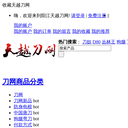
收藏天越刀网
|
嗨，欢迎来到阳江天越刀网!
请登录
|
免费注册
|
我的账户
我的账户
我的订单
我的留言
我的收藏
我的推荐
热门搜索
：
刀奴
D80
丛林王
狗腿
刀网商品分类
刀网
刀网新品
hot
防身电棍
hot
中国唐刀
hot
狗腿弯刀
hot
付款方式
hot