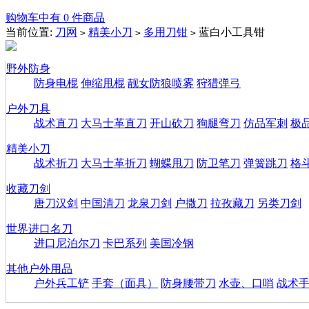
购物车中有 0 件商品
当前位置:
刀网
精美小刀
多用刀钳
蓝白小工具钳
>
>
>
野外防身
防身电棍
伸缩甩棍
靓女防狼喷雾
狩猎弹弓
户外刀具
战术直刀
大马士革直刀
开山砍刀
狗腿弯刀
仿品军刺
极
精美小刀
战术折刀
大马士革折刀
蝴蝶甩刀
防卫笔刀
弹簧跳刀
格
收藏刀剑
唐刀汉剑
中国清刀
龙泉刀剑
户撒刀
拉孜藏刀
另类刀剑
世界进口名刀
进口尼泊尔刀
卡巴系列
美国冷钢
其他户外用品
户外兵工铲
手套（面具）
防身腰带刀
水壶、口哨
战术