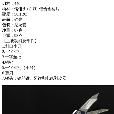
刃材：440
柄材：钢钳头+白漆+铝合金柄片
硬度：56HRC
表面：砂光
包装：尼龙套
净重：87克
毛重：93克
【主要功能及部件】
1.利口小刀
2.十字丝批
3.一字丝批
4.钢锉
5.一字丝批（小号）
6.剪刀
7.钳头：钢丝钳、牙钳和电线剥皮器