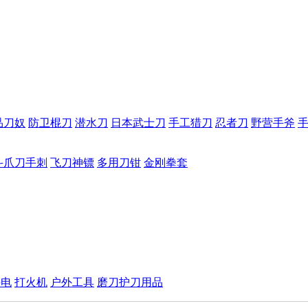
品刀奴
防卫棍刀
潜水刀
日本武士刀
手工猎刀
忍者刀
野营手斧
斗爪刀手刺
飞刀神镖
多用刀钳
金刚拳套
手电
打火机
户外工具
磨刀护刀用品