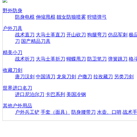
野外防身
防身电棍
伸缩甩棍
靓女防狼喷雾
狩猎弹弓
户外刀具
战术直刀
大马士革直刀
开山砍刀
狗腿弯刀
仿品军刺
极
刀
国产精品刀具
精美小刀
战术折刀
大马士革折刀
蝴蝶甩刀
防卫笔刀
弹簧跳刀
格
收藏刀剑
唐刀汉剑
中国清刀
龙泉刀剑
户撒刀
拉孜藏刀
另类刀剑
世界进口名刀
进口尼泊尔刀
卡巴系列
美国冷钢
其他户外用品
户外兵工铲
手套（面具）
防身腰带刀
水壶、口哨
战术