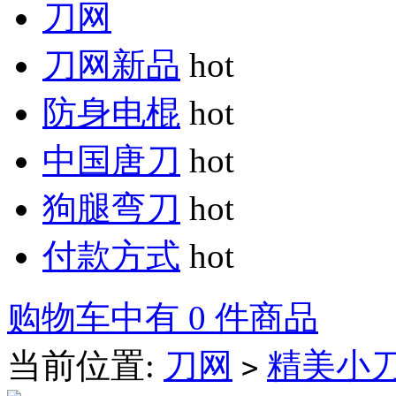
刀网
刀网新品
hot
防身电棍
hot
中国唐刀
hot
狗腿弯刀
hot
付款方式
hot
购物车中有 0 件商品
当前位置:
刀网
精美小
>