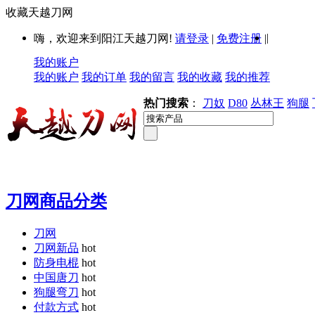
收藏天越刀网
|
嗨，欢迎来到阳江天越刀网!
请登录
|
免费注册
|
我的账户
我的账户
我的订单
我的留言
我的收藏
我的推荐
热门搜索
：
刀奴
D80
丛林王
狗腿
刀网商品分类
刀网
刀网新品
hot
防身电棍
hot
中国唐刀
hot
狗腿弯刀
hot
付款方式
hot