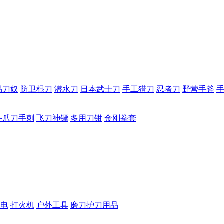
品刀奴
防卫棍刀
潜水刀
日本武士刀
手工猎刀
忍者刀
野营手斧
斗爪刀手刺
飞刀神镖
多用刀钳
金刚拳套
手电
打火机
户外工具
磨刀护刀用品