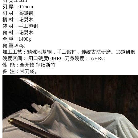
刃 宽:3.2cm
刃 厚：0.75cm
刃 材：高碳钢
柄 材：花梨木
装 材：手工包铜
鞘 材：花梨木
全 重：1400g
鞘 重:260g
加工工艺：精炼地基钢，手工锻打，传统古法研磨。13道研磨
硬度区间： 刃口硬度60HRC;刀身硬度：55HRC
性 能：全开锋 削纸断竹
备 注：带刀袋。