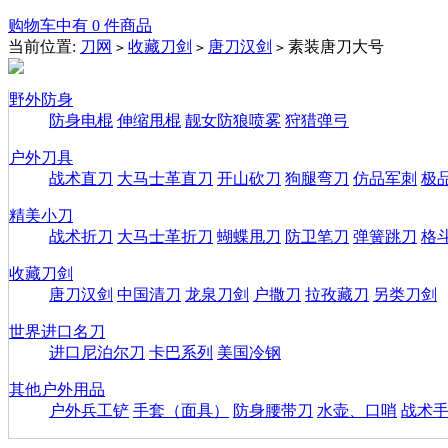
购物车中有 0 件商品
当前位置:
刀网
收藏刀剑
唐刀汉剑
素装唐刀大号
>
>
>
野外防身
防身电棍
伸缩甩棍
靓女防狼喷雾
狩猎弹弓
户外刀具
战术直刀
大马士革直刀
开山砍刀
狗腿弯刀
仿品军刺
极
精美小刀
战术折刀
大马士革折刀
蝴蝶甩刀
防卫笔刀
弹簧跳刀
格
收藏刀剑
唐刀汉剑
中国清刀
龙泉刀剑
户撒刀
拉孜藏刀
另类刀剑
世界进口名刀
进口尼泊尔刀
卡巴系列
美国冷钢
其他户外用品
户外兵工铲
手套（面具）
防身腰带刀
水壶、口哨
战术