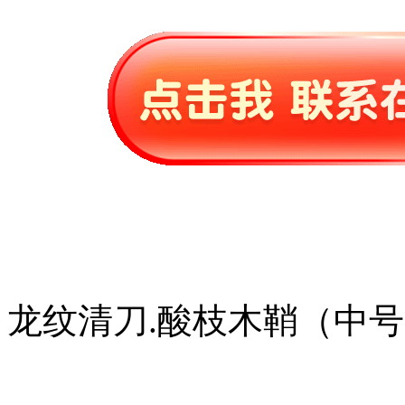
龙纹清刀.酸枝木鞘（中