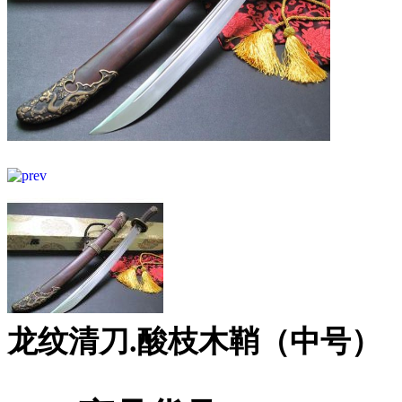
龙纹清刀.酸枝木鞘（中号）