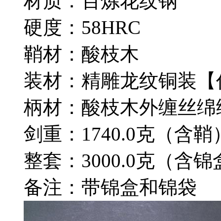
材质：百炼花纹钢
硬度：58HRC
鞘材：酸枝木
装材：精雕龙纹铜装【
柄材：酸枝木外缠丝绵
剑重：1740.0克（含鞘
整套：3000.0克（含锦
备注：带锦盒和锦袋