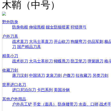
木鞘（中号）
野外防身
防身电棍
伸缩甩棍
靓女防狼喷雾
狩猎弹弓
户外刀具
战术直刀
大马士革直刀
开山砍刀
狗腿弯刀
仿品军刺
极
刀
国产精品刀具
精美小刀
战术折刀
大马士革折刀
蝴蝶甩刀
防卫笔刀
弹簧跳刀
格
收藏刀剑
唐刀汉剑
中国清刀
龙泉刀剑
户撒刀
拉孜藏刀
另类刀剑
世界进口名刀
进口尼泊尔刀
卡巴系列
美国冷钢
其他户外用品
户外兵工铲
手套（面具）
防身腰带刀
水壶、口哨
战术