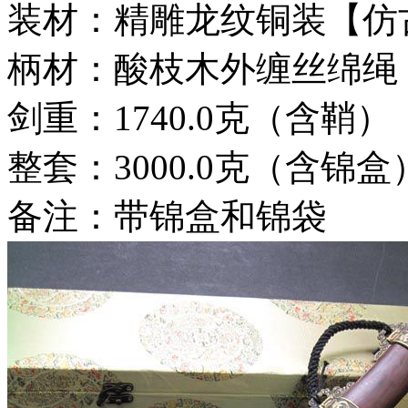
装材：精雕龙纹铜装【仿
柄材：酸枝木外缠丝绵绳
剑重：1740.0克（含鞘）
整套：3000.0克（含锦盒
备注：带锦盒和锦袋