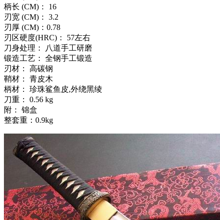
柄长 (CM)： 16
刃宽 (CM)： 3.2
刃厚 (CM)：0.78
刃区硬度(HRC)： 57左右
刀身处理： 八道手工研磨
锻造工艺： 全钢手工锻造
刃材： 高碳钢
鞘材： 青皮木
柄材： 珍珠鲨鱼皮,外绕黑绫
刀重： 0.56 kg
附： 锦盒
整套重：0.9kg