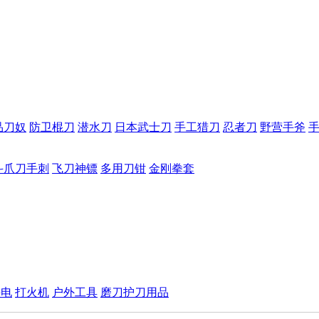
品刀奴
防卫棍刀
潜水刀
日本武士刀
手工猎刀
忍者刀
野营手斧
斗爪刀手刺
飞刀神镖
多用刀钳
金刚拳套
手电
打火机
户外工具
磨刀护刀用品