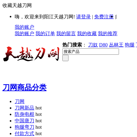
收藏天越刀网
|
嗨，欢迎来到阳江天越刀网!
请登录
|
免费注册
|
我的账户
我的账户
我的订单
我的留言
我的收藏
我的推荐
热门搜索
：
刀奴
D80
丛林王
狗腿
刀网商品分类
刀网
刀网新品
hot
防身电棍
hot
中国唐刀
hot
狗腿弯刀
hot
付款方式
hot