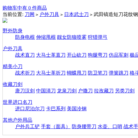
购物车中有 0 件商品
当前位置:
刀网
户外刀具
日本武士刀
武田镐造短刀花纹钢
>
>
>
野外防身
防身电棍
伸缩甩棍
靓女防狼喷雾
狩猎弹弓
户外刀具
战术直刀
大马士革直刀
开山砍刀
狗腿弯刀
仿品军刺
极
精美小刀
战术折刀
大马士革折刀
蝴蝶甩刀
防卫笔刀
弹簧跳刀
格
收藏刀剑
唐刀汉剑
中国清刀
龙泉刀剑
户撒刀
拉孜藏刀
另类刀剑
世界进口名刀
进口尼泊尔刀
卡巴系列
美国冷钢
其他户外用品
户外兵工铲
手套（面具）
防身腰带刀
水壶、口哨
战术