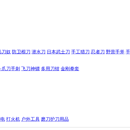
品刀奴
防卫棍刀
潜水刀
日本武士刀
手工猎刀
忍者刀
野营手斧
斗爪刀手刺
飞刀神镖
多用刀钳
金刚拳套
手电
打火机
户外工具
磨刀护刀用品