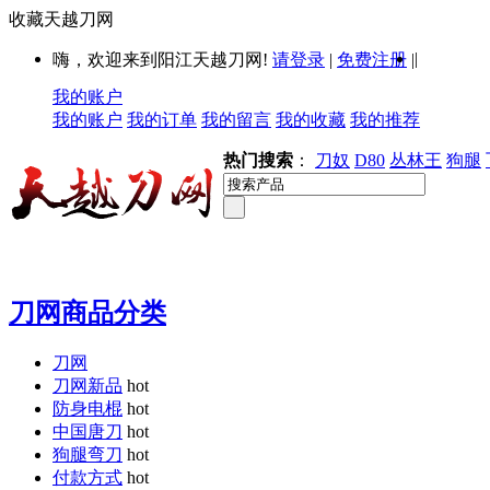
收藏天越刀网
|
嗨，欢迎来到阳江天越刀网!
请登录
|
免费注册
|
我的账户
我的账户
我的订单
我的留言
我的收藏
我的推荐
热门搜索
：
刀奴
D80
丛林王
狗腿
刀网商品分类
刀网
刀网新品
hot
防身电棍
hot
中国唐刀
hot
狗腿弯刀
hot
付款方式
hot