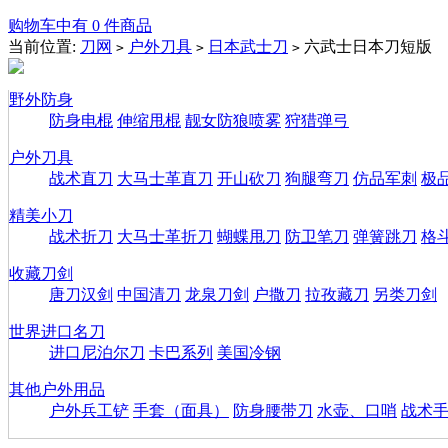
购物车中有 0 件商品
当前位置:
刀网
户外刀具
日本武士刀
六武士日本刀短版
>
>
>
野外防身
防身电棍
伸缩甩棍
靓女防狼喷雾
狩猎弹弓
户外刀具
战术直刀
大马士革直刀
开山砍刀
狗腿弯刀
仿品军刺
极
精美小刀
战术折刀
大马士革折刀
蝴蝶甩刀
防卫笔刀
弹簧跳刀
格
收藏刀剑
唐刀汉剑
中国清刀
龙泉刀剑
户撒刀
拉孜藏刀
另类刀剑
世界进口名刀
进口尼泊尔刀
卡巴系列
美国冷钢
其他户外用品
户外兵工铲
手套（面具）
防身腰带刀
水壶、口哨
战术