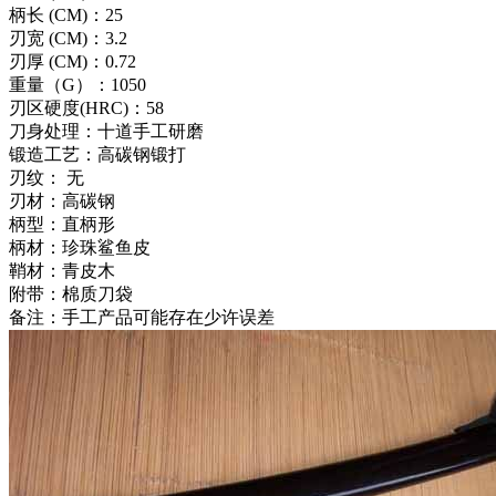
柄长 (CM)：25
刃宽 (CM)：3.2
刃厚 (CM)：0.72
重量（G）：1050
刃区硬度(HRC)：58
刀身处理：十道手工研磨
锻造工艺：高碳钢锻打
刃纹： 无
刃材：高碳钢
柄型：直柄形
柄材：珍珠鲨鱼皮
鞘材：青皮木
附带：棉质刀袋
备注：手工产品可能存在少许误差