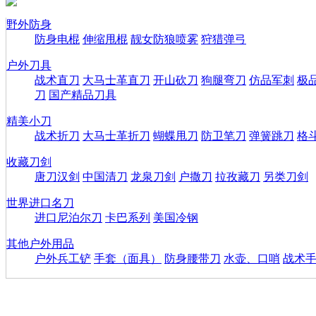
野外防身
防身电棍
伸缩甩棍
靓女防狼喷雾
狩猎弹弓
户外刀具
战术直刀
大马士革直刀
开山砍刀
狗腿弯刀
仿品军刺
极
刀
国产精品刀具
精美小刀
战术折刀
大马士革折刀
蝴蝶甩刀
防卫笔刀
弹簧跳刀
格
收藏刀剑
唐刀汉剑
中国清刀
龙泉刀剑
户撒刀
拉孜藏刀
另类刀剑
世界进口名刀
进口尼泊尔刀
卡巴系列
美国冷钢
其他户外用品
户外兵工铲
手套（面具）
防身腰带刀
水壶、口哨
战术