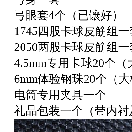
弓眼套4个（已镶好）
1745四股卡球皮筋组
2050两股卡球皮筋组
4.5mm专用卡球20个
6mm体验钢珠20个（
电筒专用夹具一个
礼品包装一个（带内衬