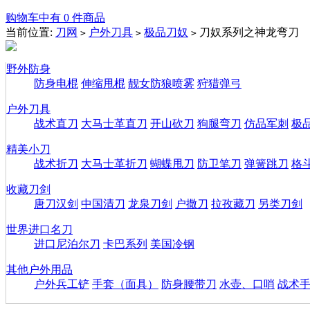
购物车中有 0 件商品
当前位置:
刀网
户外刀具
极品刀奴
刀奴系列之神龙弯刀
>
>
>
野外防身
防身电棍
伸缩甩棍
靓女防狼喷雾
狩猎弹弓
户外刀具
战术直刀
大马士革直刀
开山砍刀
狗腿弯刀
仿品军刺
极
精美小刀
战术折刀
大马士革折刀
蝴蝶甩刀
防卫笔刀
弹簧跳刀
格
收藏刀剑
唐刀汉剑
中国清刀
龙泉刀剑
户撒刀
拉孜藏刀
另类刀剑
世界进口名刀
进口尼泊尔刀
卡巴系列
美国冷钢
其他户外用品
户外兵工铲
手套（面具）
防身腰带刀
水壶、口哨
战术