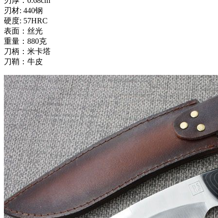
刃厚：0.68cm
刃材: 440钢
硬度: 57HRC
表面：丝光
重量：880克
刀柄：米卡塔
刀鞘：牛皮