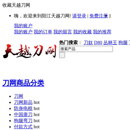
收藏天越刀网
|
嗨，欢迎来到阳江天越刀网!
请登录
|
免费注册
|
我的账户
我的账户
我的订单
我的留言
我的收藏
我的推荐
热门搜索
：
刀奴
D80
丛林王
狗腿
刀网商品分类
刀网
刀网新品
hot
防身电棍
hot
中国唐刀
hot
狗腿弯刀
hot
付款方式
hot