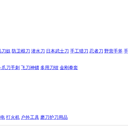
品刀奴
防卫棍刀
潜水刀
日本武士刀
手工猎刀
忍者刀
野营手斧
斗爪刀手刺
飞刀神镖
多用刀钳
金刚拳套
手电
打火机
户外工具
磨刀护刀用品