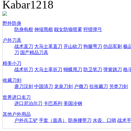
Kabar1218
野外防身
防身电棍
伸缩甩棍
靓女防狼喷雾
狩猎弹弓
户外刀具
战术直刀
大马士革直刀
开山砍刀
狗腿弯刀
仿品军刺
极
刀
国产精品刀具
精美小刀
战术折刀
大马士革折刀
蝴蝶甩刀
防卫笔刀
弹簧跳刀
格
收藏刀剑
唐刀汉剑
中国清刀
龙泉刀剑
户撒刀
拉孜藏刀
另类刀剑
世界进口名刀
进口尼泊尔刀
卡巴系列
美国冷钢
其他户外用品
户外兵工铲
手套（面具）
防身腰带刀
水壶、口哨
战术