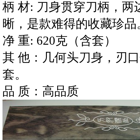
柄 材: 刀身贯穿刀柄，
晰，是款难得的收藏珍品
净 重: 620克（含套）
其 他：几何头刀身，刃
套。
品 质：高品质