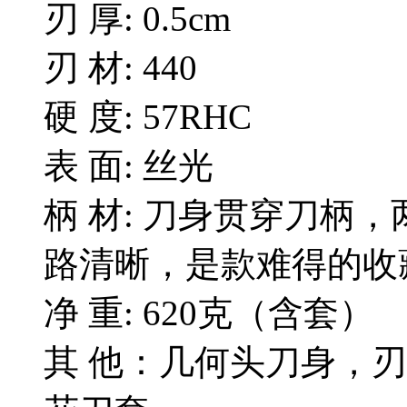
刃 厚: 0.5cm
刃 材: 440
硬 度: 57RHC
表 面: 丝光
柄 材: 刀身贯穿刀柄
路清晰，是款难得的收
净 重: 620克（含套）
其 他：几何头刀身，