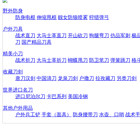
野外防身
防身电棍
伸缩甩棍
靓女防狼喷雾
狩猎弹弓
户外刀具
战术直刀
大马士革直刀
开山砍刀
狗腿弯刀
仿品军刺
极
刀
国产精品刀具
精美小刀
战术折刀
大马士革折刀
蝴蝶甩刀
防卫笔刀
弹簧跳刀
格
收藏刀剑
唐刀汉剑
中国清刀
龙泉刀剑
户撒刀
拉孜藏刀
另类刀剑
世界进口名刀
进口尼泊尔刀
卡巴系列
美国冷钢
其他户外用品
户外兵工铲
手套（面具）
防身腰带刀
水壶、口哨
战术