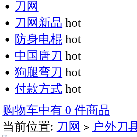
刀网
刀网新品
hot
防身电棍
hot
中国唐刀
hot
狗腿弯刀
hot
付款方式
hot
购物车中有 0 件商品
当前位置:
刀网
户外刀
>