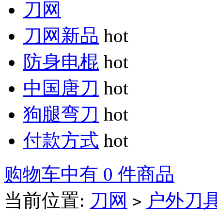
刀网
刀网新品
hot
防身电棍
hot
中国唐刀
hot
狗腿弯刀
hot
付款方式
hot
购物车中有 0 件商品
当前位置:
刀网
户外刀
>