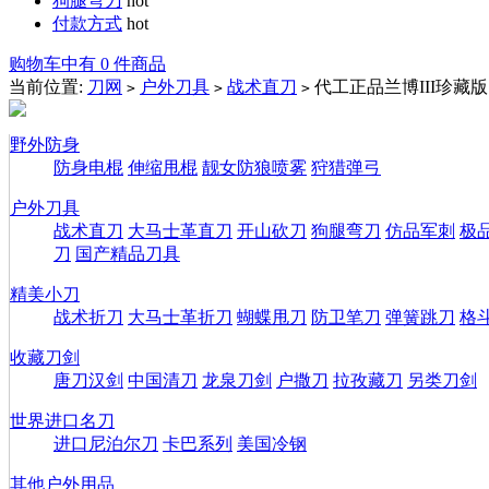
狗腿弯刀
hot
付款方式
hot
购物车中有 0 件商品
当前位置:
刀网
户外刀具
战术直刀
代工正品兰博III珍藏版
>
>
>
野外防身
防身电棍
伸缩甩棍
靓女防狼喷雾
狩猎弹弓
户外刀具
战术直刀
大马士革直刀
开山砍刀
狗腿弯刀
仿品军刺
极
刀
国产精品刀具
精美小刀
战术折刀
大马士革折刀
蝴蝶甩刀
防卫笔刀
弹簧跳刀
格
收藏刀剑
唐刀汉剑
中国清刀
龙泉刀剑
户撒刀
拉孜藏刀
另类刀剑
世界进口名刀
进口尼泊尔刀
卡巴系列
美国冷钢
其他户外用品