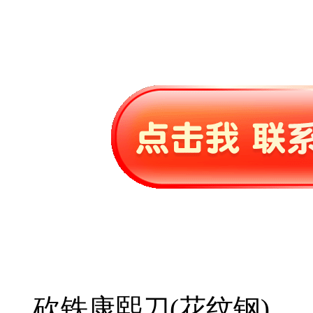
砍铁康熙刀(花纹钢)