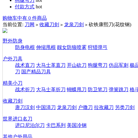
狗腿弯刀
hot
付款方式
hot
购物车中有 0 件商品
当前位置:
刀网
收藏刀剑
龙泉刀剑
砍铁康熙刀(花纹钢)
>
>
>
野外防身
防身电棍
伸缩甩棍
靓女防狼喷雾
狩猎弹弓
户外刀具
战术直刀
大马士革直刀
开山砍刀
狗腿弯刀
仿品军刺
极
刀
国产精品刀具
精美小刀
战术折刀
大马士革折刀
蝴蝶甩刀
防卫笔刀
弹簧跳刀
格
收藏刀剑
唐刀汉剑
中国清刀
龙泉刀剑
户撒刀
拉孜藏刀
另类刀剑
世界进口名刀
进口尼泊尔刀
卡巴系列
美国冷钢
其他户外用品