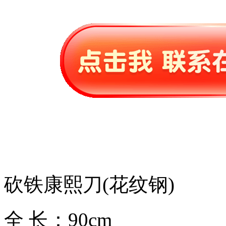
砍铁康熙刀(花纹钢)
全 长：90cm