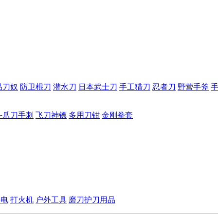
品刀奴
防卫棍刀
潜水刀
日本武士刀
手工猎刀
忍者刀
野营手斧
斗爪刀手刺
飞刀神镖
多用刀钳
金刚拳套
手电
打火机
户外工具
磨刀护刀用品