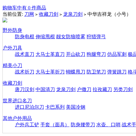
购物车中有 0 件商品
当前位置:
刀网
收藏刀剑
龙泉刀剑
中华吉祥龙（小号）
>
>
>
野外防身
防身电棍
伸缩甩棍
靓女防狼喷雾
狩猎弹弓
户外刀具
战术直刀
大马士革直刀
开山砍刀
狗腿弯刀
仿品军刺
极
精美小刀
战术折刀
大马士革折刀
蝴蝶甩刀
防卫笔刀
弹簧跳刀
格
收藏刀剑
唐刀汉剑
中国清刀
龙泉刀剑
户撒刀
拉孜藏刀
另类刀剑
世界进口名刀
进口尼泊尔刀
卡巴系列
美国冷钢
其他户外用品
户外兵工铲
手套（面具）
防身腰带刀
水壶、口哨
战术