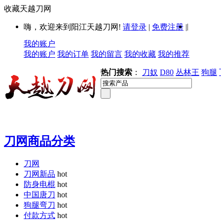
收藏天越刀网
|
嗨，欢迎来到阳江天越刀网!
请登录
|
免费注册
|
我的账户
我的账户
我的订单
我的留言
我的收藏
我的推荐
热门搜索
：
刀奴
D80
丛林王
狗腿
刀网商品分类
刀网
刀网新品
hot
防身电棍
hot
中国唐刀
hot
狗腿弯刀
hot
付款方式
hot