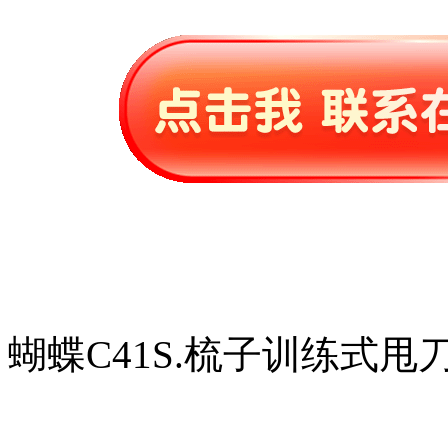
蝴蝶C41S.梳子训练式甩