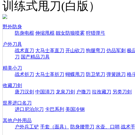
训练式甩刀(白版）
野外防身
防身电棍
伸缩甩棍
靓女防狼喷雾
狩猎弹弓
户外刀具
战术直刀
大马士革直刀
开山砍刀
狗腿弯刀
仿品军刺
极
刀
国产精品刀具
精美小刀
战术折刀
大马士革折刀
蝴蝶甩刀
防卫笔刀
弹簧跳刀
格
收藏刀剑
唐刀汉剑
中国清刀
龙泉刀剑
户撒刀
拉孜藏刀
另类刀剑
世界进口名刀
进口尼泊尔刀
卡巴系列
美国冷钢
其他户外用品
户外兵工铲
手套（面具）
防身腰带刀
水壶、口哨
战术