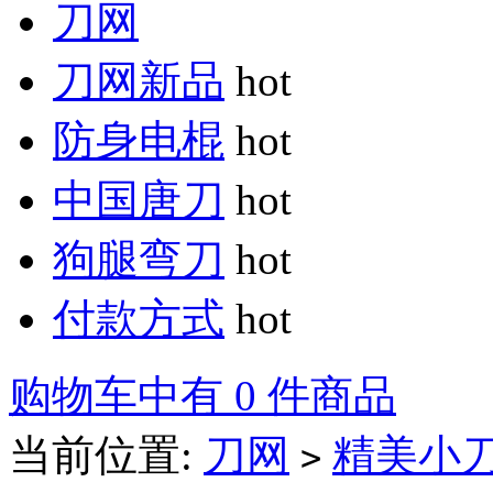
刀网
刀网新品
hot
防身电棍
hot
中国唐刀
hot
狗腿弯刀
hot
付款方式
hot
购物车中有 0 件商品
当前位置:
刀网
精美小
>