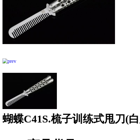
蝴蝶C41S.梳子训练式甩刀(