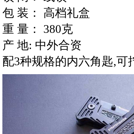
包 装： 高档礼盒
重 量： 380克
产 地: 中外合资
配3种规格的内六角匙,