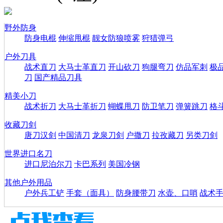
野外防身
防身电棍
伸缩甩棍
靓女防狼喷雾
狩猎弹弓
户外刀具
战术直刀
大马士革直刀
开山砍刀
狗腿弯刀
仿品军刺
极
刀
国产精品刀具
精美小刀
战术折刀
大马士革折刀
蝴蝶甩刀
防卫笔刀
弹簧跳刀
格
收藏刀剑
唐刀汉剑
中国清刀
龙泉刀剑
户撒刀
拉孜藏刀
另类刀剑
世界进口名刀
进口尼泊尔刀
卡巴系列
美国冷钢
其他户外用品
户外兵工铲
手套（面具）
防身腰带刀
水壶、口哨
战术