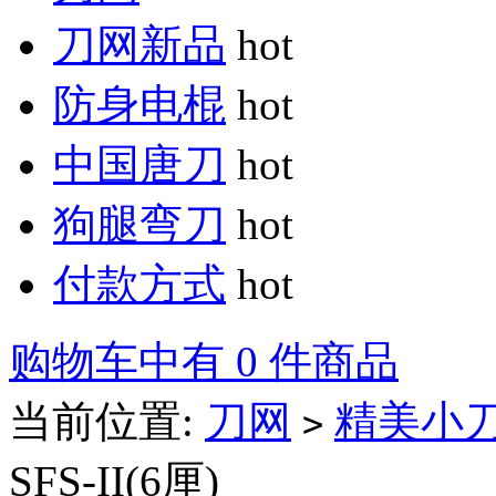
刀网新品
hot
防身电棍
hot
中国唐刀
hot
狗腿弯刀
hot
付款方式
hot
购物车中有 0 件商品
当前位置:
刀网
精美小
>
SFS-II(6厘)