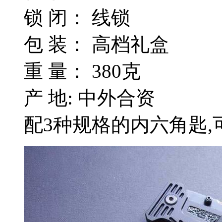
锁 闭： 线锁
包 装： 高档礼盒
重 量： 380克
产 地: 中外合资
配3种规格的内六角匙