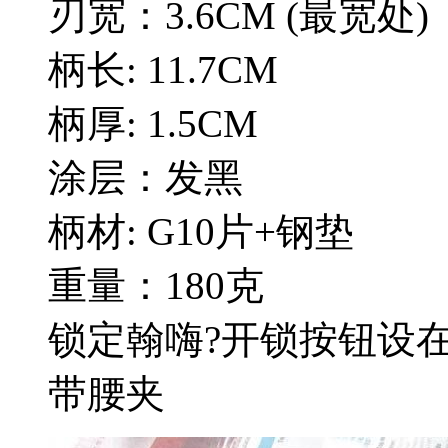
刃宽：3.6CM (最宽处)
柄长: 11.7CM
柄厚: 1.5CM
涂层：发黑
柄材: G10片+钢垫
重量：180克
锁定翰嗨?开锁按钮设
带腰夹