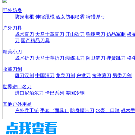
野外防身
防身电棍
伸缩甩棍
靓女防狼喷雾
狩猎弹弓
户外刀具
战术直刀
大马士革直刀
开山砍刀
狗腿弯刀
仿品军刺
极
刀
国产精品刀具
精美小刀
战术折刀
大马士革折刀
蝴蝶甩刀
防卫笔刀
弹簧跳刀
格
收藏刀剑
唐刀汉剑
中国清刀
龙泉刀剑
户撒刀
拉孜藏刀
另类刀剑
世界进口名刀
进口尼泊尔刀
卡巴系列
美国冷钢
其他户外用品
户外兵工铲
手套（面具）
防身腰带刀
水壶、口哨
战术