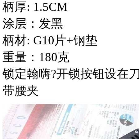
柄厚: 1.5CM
涂层：发黑
柄材: G10片+钢垫
重量：180克
锁定翰嗨?开锁按钮设在
带腰夹