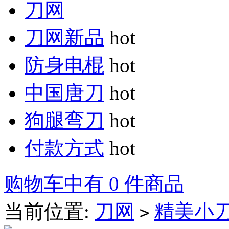
刀网
刀网新品
hot
防身电棍
hot
中国唐刀
hot
狗腿弯刀
hot
付款方式
hot
购物车中有 0 件商品
当前位置:
刀网
精美小
>