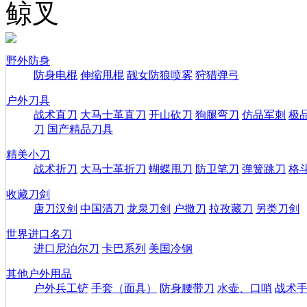
鲸叉
野外防身
防身电棍
伸缩甩棍
靓女防狼喷雾
狩猎弹弓
户外刀具
战术直刀
大马士革直刀
开山砍刀
狗腿弯刀
仿品军刺
极
刀
国产精品刀具
精美小刀
战术折刀
大马士革折刀
蝴蝶甩刀
防卫笔刀
弹簧跳刀
格
收藏刀剑
唐刀汉剑
中国清刀
龙泉刀剑
户撒刀
拉孜藏刀
另类刀剑
世界进口名刀
进口尼泊尔刀
卡巴系列
美国冷钢
其他户外用品
户外兵工铲
手套（面具）
防身腰带刀
水壶、口哨
战术