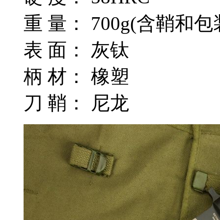
重 量： 700g(含鞘和包
表 面： 灰钛
柄 材： 橡塑
刀 鞘： 尼龙