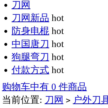
刀网
刀网新品
hot
防身电棍
hot
中国唐刀
hot
狗腿弯刀
hot
付款方式
hot
购物车中有 0 件商品
当前位置:
刀网
户外刀
>