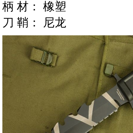
柄 材： 橡塑
刀 鞘： 尼龙