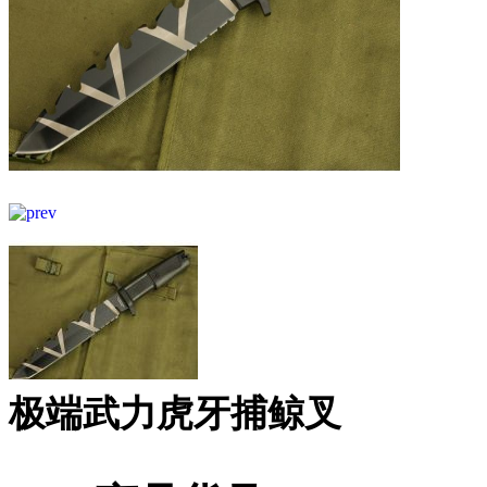
极端武力虎牙捕鲸叉