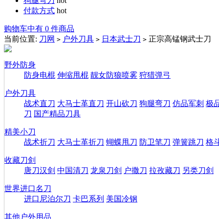
狗腿弯刀
hot
付款方式
hot
购物车中有 0 件商品
当前位置:
刀网
户外刀具
日本武士刀
正宗高锰钢武士刀
>
>
>
野外防身
防身电棍
伸缩甩棍
靓女防狼喷雾
狩猎弹弓
户外刀具
战术直刀
大马士革直刀
开山砍刀
狗腿弯刀
仿品军刺
极
刀
国产精品刀具
精美小刀
战术折刀
大马士革折刀
蝴蝶甩刀
防卫笔刀
弹簧跳刀
格
收藏刀剑
唐刀汉剑
中国清刀
龙泉刀剑
户撒刀
拉孜藏刀
另类刀剑
世界进口名刀
进口尼泊尔刀
卡巴系列
美国冷钢
其他户外用品