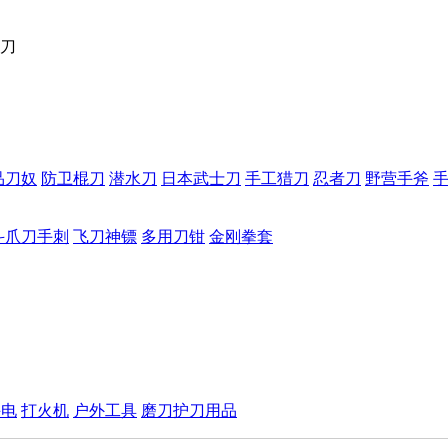
刀
品刀奴
防卫棍刀
潜水刀
日本武士刀
手工猎刀
忍者刀
野营手斧
斗爪刀手刺
飞刀神镖
多用刀钳
金刚拳套
手电
打火机
户外工具
磨刀护刀用品