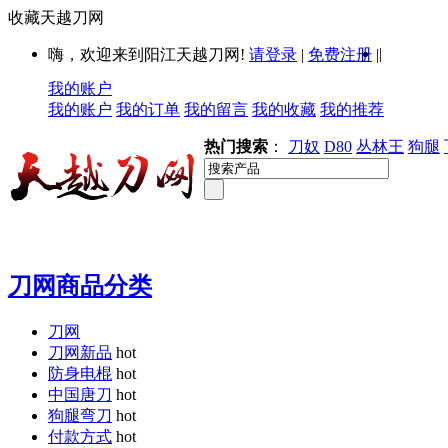
收藏天越刀网
|
嗨，欢迎来到阳江天越刀网!
请登录
|
免费注册
|
我的账户
我的账户
我的订单
我的留言
我的收藏
我的推荐
热门搜索
：
刀奴
D80
丛林王
狗腿
刀网商品分类
刀网
刀网新品
hot
防身电棍
hot
中国唐刀
hot
狗腿弯刀
hot
付款方式
hot