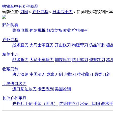
购物车中有 0 件商品
当前位置:
刀网
户外刀具
日本武士刀
伊藤烧刃花纹钢日本
>
>
>
野外防身
防身电棍
伸缩甩棍
靓女防狼喷雾
狩猎弹弓
户外刀具
战术直刀
大马士革直刀
开山砍刀
狗腿弯刀
仿品军刺
极
精美小刀
战术折刀
大马士革折刀
蝴蝶甩刀
防卫笔刀
弹簧跳刀
格
收藏刀剑
唐刀汉剑
中国清刀
龙泉刀剑
户撒刀
拉孜藏刀
另类刀剑
世界进口名刀
进口尼泊尔刀
卡巴系列
美国冷钢
其他户外用品
户外兵工铲
手套（面具）
防身腰带刀
水壶、口哨
战术