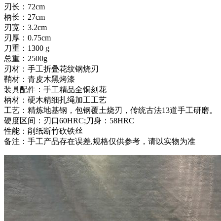
刃长：72cm
柄长：27cm
刃宽：3.2cm
刃厚：0.75cm
刀重：1300 g
总重：2500g
刃材：手工折叠花纹钢烧刃
鞘材：青皮木黑烤漆
装具配件：手工精品全铜刻花
柄材：硬木精细扎绳加工工艺
工艺：精炼地基钢，包钢覆土烧刃，传统古法13道手工研磨。
硬度区间：刃口60HRC;刀身：58HRC
性能：削纸断竹砍铁丝
备注：手工产品存在误差,规格仅供参考，请以实物为准