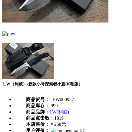
L.W（利威）-新款小号探索者小直(K鞘版）
商品货号：
TEW000957
商品库存：
999
商品品牌：
LW(利威)
商品点击数：
1819
本店售价：
￥258元
用户评价：