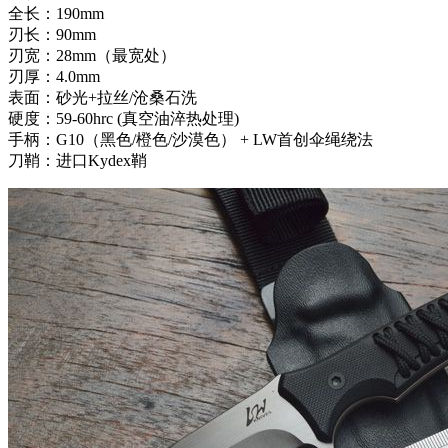
全长：190mm
刃长：90mm
刃宽：28mm（最宽处）
刃厚：4.0mm
表面：砂光+拉丝/沧桑石洗
硬度：59-60hrc (真空油淬热处理)
手柄：G10（黑色/橙色/沙漠色） + LW首创伞绳绕法
刀鞘：进口Kydex鞘