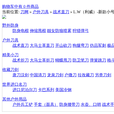
购物车中有 0 件商品
当前位置:
刀网
户外刀具
战术直刀
L.W（利威）-新款小
>
>
>
野外防身
防身电棍
伸缩甩棍
靓女防狼喷雾
狩猎弹弓
户外刀具
战术直刀
大马士革直刀
开山砍刀
狗腿弯刀
仿品军刺
极
精美小刀
战术折刀
大马士革折刀
蝴蝶甩刀
防卫笔刀
弹簧跳刀
格
收藏刀剑
唐刀汉剑
中国清刀
龙泉刀剑
户撒刀
拉孜藏刀
另类刀剑
世界进口名刀
进口尼泊尔刀
卡巴系列
美国冷钢
其他户外用品
户外兵工铲
手套（面具）
防身腰带刀
水壶、口哨
战术