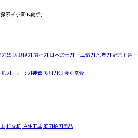
号探索者小直(K鞘版）
品刀奴
防卫棍刀
潜水刀
日本武士刀
手工猎刀
忍者刀
野营手斧
斗爪刀手刺
飞刀神镖
多用刀钳
金刚拳套
手电
打火机
户外工具
磨刀护刀用品