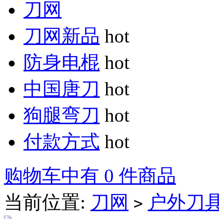
刀网
刀网新品
hot
防身电棍
hot
中国唐刀
hot
狗腿弯刀
hot
付款方式
hot
购物车中有 0 件商品
当前位置:
刀网
户外刀
>