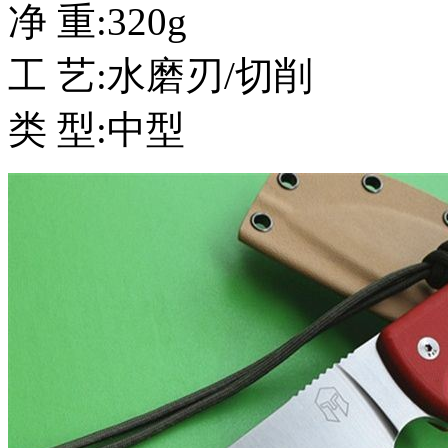
净 重:320g
工 艺:水磨刃/切削
类 型:中型