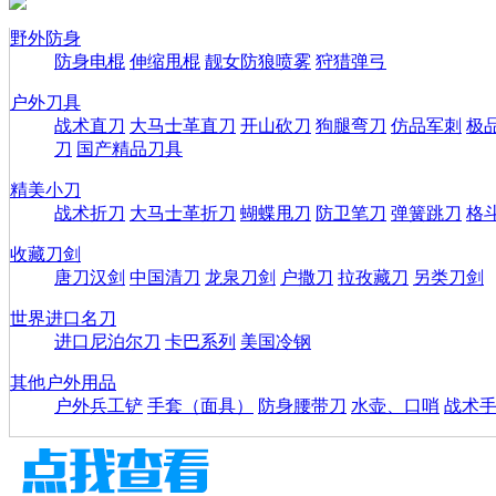
野外防身
防身电棍
伸缩甩棍
靓女防狼喷雾
狩猎弹弓
户外刀具
战术直刀
大马士革直刀
开山砍刀
狗腿弯刀
仿品军刺
极
刀
国产精品刀具
精美小刀
战术折刀
大马士革折刀
蝴蝶甩刀
防卫笔刀
弹簧跳刀
格
收藏刀剑
唐刀汉剑
中国清刀
龙泉刀剑
户撒刀
拉孜藏刀
另类刀剑
世界进口名刀
进口尼泊尔刀
卡巴系列
美国冷钢
其他户外用品
户外兵工铲
手套（面具）
防身腰带刀
水壶、口哨
战术