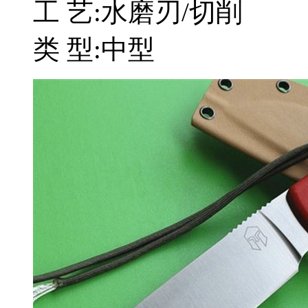
工 艺:水磨刃/切削
类 型:中型